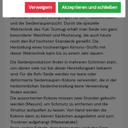
besondere Technik tra­di­ti­o­nel­ler Seidenproduktion in
Verweigern
Akzeptieren und schließen
Japan: Das Yuki Tsumugi. In der Umgebung der Stadt
herrschen optimale Bedingungen für den Maulbeerbaum
und die Sei­den­rau­penzucht. Durch die spezielle
Webtechnik des Yuki Tsumugi erhält man Seide von ganz
besonderer Weichheit und Musterung, die auch heute
noch den Ruf höchsten Standards genießt. Die
Herstellung eines hoch­wer­ti­gen Kimono-Stoffs mit
dieser Webtechnik kann bis zu einem Jahr dauern.
Die Seidenproduktion findet in mehreren Schritten statt,
von denen viele nur bei dieser Herstellungsart bekannt
sind. Für die Roh-Seide werden nur leere oder
deformierte Seidenraupen-Kokons verwendet, die in der
herkömmlichen Seidenherstellung keine Verwendung
finden würden.
Die aussortierten Kokons müssen zwei Stunden gekocht
werden (Mayuni), um Schmutz zu entfernen und die
Struktur aufquellen zu lassen. Von Hand werden die
Kokons dann zu kleinen Säckchen ausgedehnt und zum
Trock­nen aufgehängt (Mawatakake).