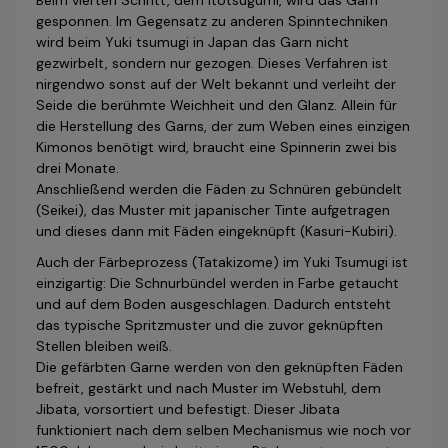
Beim vierten Schritt, dem Itotsugumi, wird das Garn
gesponnen. Im Gegen­satz zu anderen Spinntechniken
wird beim Yuki tsumugi in Japan das Garn nicht
gezwirbelt, sondern nur gezogen. Dieses Verfahren ist
nirgendwo sonst auf der Welt bekannt und verleiht der
Seide die berühmte Weichheit und den Glanz. Allein für
die Herstellung des Garns, der zum Weben eines einzigen
Kimonos benötigt wird, braucht eine Spinnerin zwei bis
drei Monate.
Anschließend werden die Fäden zu Schnüren gebündelt
(Seikei), das Muster mit japanischer Tinte aufgetragen
und dieses dann mit Fäden eingeknüpft (Kasuri-Kubiri).
Auch der Färbeprozess (Tatakizome) im Yuki Tsumugi ist
einzigartig: Die Schnur­bündel werden in Farbe getaucht
und auf dem Boden ausgeschlagen. Dadurch entsteht
das typische Spritzmuster und die zuvor geknüpften
Stellen bleiben weiß.
Die gefärbten Garne werden von den geknüpften Fäden
befreit, gestärkt und nach Muster im Webstuhl, dem
Jibata, vorsortiert und befestigt. Dieser Jibata
funktioniert nach dem selben Mechanismus wie noch vor