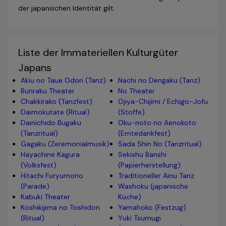
der japanischen Identität gilt.
Liste der Immateriellen Kulturgüter
Japans
Akiu no Taue Odori (Tanz)
Nachi no Dengaku (Tanz)
Bunraku Theater
No Theater
Chakkirako (Tanzfest)
Ojiya-Chijimi / Echigo-Jofu
Daimokutate (Ritual)
(Stoffe)
Dainichido Bugaku
Oku-noto no Aenokoto
(Tanzritual)
(Erntedankfest)
Gagaku (Zeremonialmusik)
Sada Shin No (Tanzritual)
Hayachine Kagura
Sekishu Banshi
(Volksfest)
(Papierherstellung)
Hitachi Furyumono
Traditioneller Ainu Tanz
(Parade)
Washoku (japanische
Kabuki Theater
Küche)
Koshikijima no Toshidon
Yamahoko (Festzug)
(Ritual)
Yuki Tsumugi