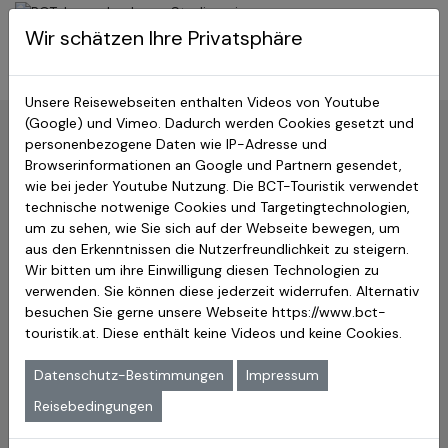
BCT-Touristik
Wir schätzen Ihre Privatsphäre
Menu
Japan Studienreisen
Unsere Reisewebseiten enthalten Videos von Youtube
(Google) und Vimeo. Dadurch werden Cookies gesetzt und
Zurück:
Hauptseite
»
Immaterielles Weltkulturerbe
personenbezogene Daten wie IP-Adresse und
Browserinformationen an Google und Partnern gesendet,
Erleben Sie Yuki Tsumugi – Ein
wie bei jeder Youtube Nutzung. Die BCT-Touristik verwendet
UNESCO Immaterielles
technische notwenige Cookies und Targetingtechnologien,
um zu sehen, wie Sie sich auf der Webseite bewegen, um
Kulturerbe und eine
aus den Erkenntnissen die Nutzerfreundlichkeit zu steigern.
Wir bitten um ihre Einwilligung diesen Technologien zu
meisterhafte Tradition der
verwenden. Sie können diese jederzeit widerrufen. Alternativ
japanischen Seidenweberei
besuchen Sie gerne unsere Webseite
https://www.bct-
touristik.at
. Diese enthält keine Videos und keine Cookies.
Datenschutz-Bestimmungen
Impressum
Reisebedingungen
Die Stadt Yuki in der Präfektur Iberaki kennt eine