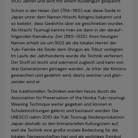
1500 Jahren und wird mit einem Rückengurt gespannt.
Schon in der Heian-Zeit (794–1185) war diese Seide in
Japan unter dem Namen Hitachi Ashiginu bekannt und
so beliebt, dass Gedichte über sie ge­schrieben wurden.
Als Hitachi Tsumugi kannte man sie dann in der da­rauf­
fol­genden Kamakura-Zeit (1185–1335). Ihren heutigen
Namen erhielt sie um 1602 als die lokalen Herren der
Yuki-Familie die Seide dem Shogun als Tri­but vorlegten.
Im Laufe der Jahrhunderte wurde die Technik verfeinert.
Der Stoff ist leicht und wärmend zugleich und kann von
drei Generationen getragen werden. Je öfter der Kimono
gewaschen und gedehnt wird, desto weicher und glän­
zen­der wird er.
Die traditionellen Techniken werden heute durch die
Association for Preservation of the Honba Yuki-tsumugi
Weaving Technique weiter gegeben und können in
Schuleinrichtungen gelernt und bestaunt werden. Die
UNESCO nahm 2010 die Yuki Tsumugi Seidenproduktion
Japan deshalb zu den Immateriellen Kulturgütern auf,
weil die Technik eine große soziale Bedeutung für die
lokalen Gemeinschaften hat und als wichtiges Symbol