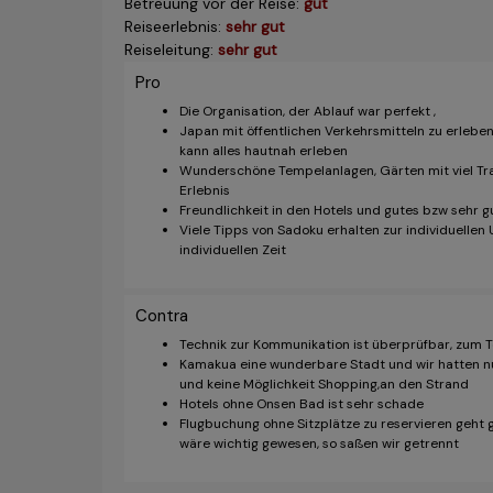
Betreuung vor der Reise:
gut
Reiseerlebnis:
sehr gut
Reiseleitung:
sehr gut
Pro
Die Organisation, der Ablauf war perfekt ,
Japan mit öffentlichen Verkehrsmitteln zu erleben
kann alles hautnah erleben
Wunderschöne Tempelanlagen, Gärten mit viel Trad
Erlebnis
Freundlichkeit in den Hotels und gutes bzw sehr g
Viele Tipps von Sadoku erhalten zur individuellen
individuellen Zeit
Contra
Technik zur Kommunikation ist überprüfbar, zum Te
Kamakua eine wunderbare Stadt und wir hatten nu
und keine Möglichkeit Shopping,an den Strand
Hotels ohne Onsen Bad ist sehr schade
Flugbuchung ohne Sitzplätze zu reservieren geht g
wäre wichtig gewesen, so saßen wir getrennt