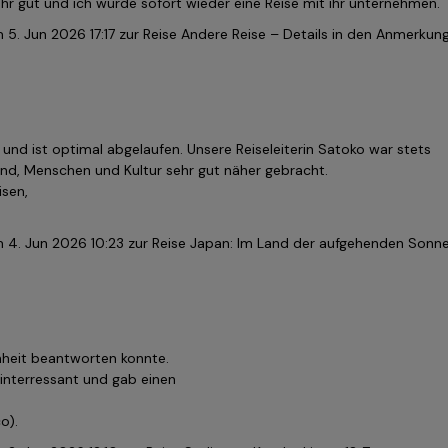
ehr gut und ich würde sofort wieder eine Reise mit ihr unternehmen.
m
5. Jun 2026 17:17
zur Reise Andere Reise – Details in den Anmerkun
 und ist optimal abgelaufen. Unsere Reiseleiterin Satoko war stets
and, Menschen und Kultur sehr gut näher gebracht.
isen,
m
4. Jun 2026 10:23
zur Reise Japan: Im Land der aufgehenden Sonn
enheit beantworten konnte.
 interressant und gab einen
o).