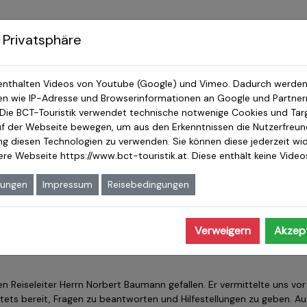
Japanreisen
Japan & Ostasien Reisen
J
 Privatsphäre
enthalten Videos von Youtube (Google) und Vimeo. Dadurch werden
 wie IP-Adresse und Browserinformationen an Google und Partnern
Japanreisen
 Die BCT-Touristik verwendet technische notwenige Cookies und Tar
auf der Webseite bewegen, um aus den Erkenntnissen die Nutzerfreundl
 Bewertung zu ihrer durchgeführten Reise abzugeben. Dabei haben si
ung diesen Technologien zu verwenden. Sie können diese jederzeit wid
ausführlichen Kommentar inklusive einer Liste besonders guter un
sere Webseite
https://www.bct-touristik.at
. Diese enthält keine Vide
mungen
Impressum
Reisebedingungen
1
zur Reise Südjapan: Kyushu Live – 18 Tage vom 12. Mai 2026
Verweigern
Akzept
en Reiseleiter Herrn Norbert Baumann gefallen. Er vermittelte uns vor
stets bereit, Fragen zu beantworten und Hilfestellungen zu geben. A