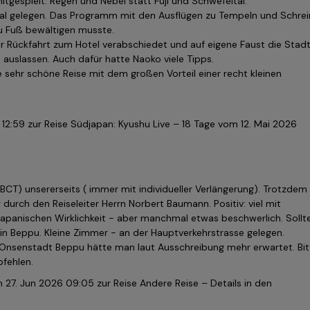
tgespielt. Regen und Nebel statt Fuji und Schwefeltal.
ral gelegen. Das Programm mit den Ausflügen zu Tempeln und Schre
u Fuß bewältigen musste.
 Rückfahrt zum Hotel verabschiedet und auf eigene Faust die Stad
 auslassen. Auch dafür hatte Naoko viele Tipps.
 sehr schöne Reise mit dem großen Vorteil einer recht kleinen
 12:59
zur Reise Südjapan: Kyushu Live – 18 Tage vom 12. Mai 2026
 BCT) unsererseits ( immer mit individueller Verlängerung). Trotzdem
durch den Reiseleiter Herrn Norbert Baumann. Positiv: viel mit
japanischen Wirklichkeit - aber manchmal etwas beschwerlich. Soll
n Beppu. Kleine Zimmer - an der Hauptverkehrstrasse gelegen.
er Onsenstadt Beppu hätte man laut Ausschreibung mehr erwartet. Bit
pfehlen.
m
27. Jun 2026 09:05
zur Reise Andere Reise – Details in den