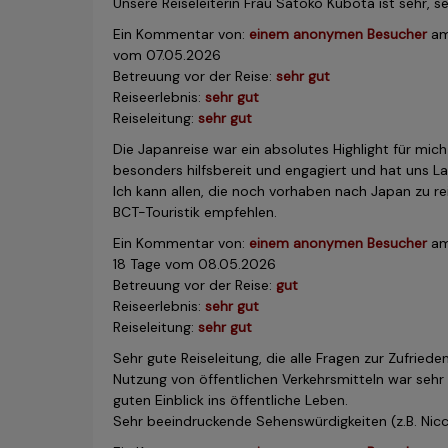
Unsere Reiseleiterin Frau Satoko Kubota ist sehr, s
Ein Kommentar von:
einem anonymen Besucher
a
vom 07.05.2026
Betreuung vor der Reise:
sehr gut
Reiseerlebnis:
sehr gut
Reiseleitung:
sehr gut
Die Japanreise war ein absolutes Highlight für mich
besonders hilfsbereit und engagiert und hat uns L
Ich kann allen, die noch vorhaben nach Japan zu re
BCT-Touristik empfehlen.
Ein Kommentar von:
einem anonymen Besucher
a
18 Tage vom 08.05.2026
Betreuung vor der Reise:
gut
Reiseerlebnis:
sehr gut
Reiseleitung:
sehr gut
Sehr gute Reiseleitung, die alle Fragen zur Zufried
Nutzung von öffentlichen Verkehrsmitteln war sehr
guten Einblick ins öffentliche Leben.
Sehr beeindruckende Sehenswürdigkeiten (z.B. Nicc