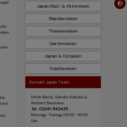
nzahl
Japan Rad- & Aktivreisen
Wanderreisen
n
sehr
Themenreisen
ndern
Gartenreisen
 vom
Japan & Ostasien
Städtereisen
Kontakt Japan Team
Ulrich Bexte, Satoko Kubota &
che
Norbert Baumann
d mit
Tel.: 02241-9424211
Montag- Freitag 09.00 -18.00
ots
Uhr