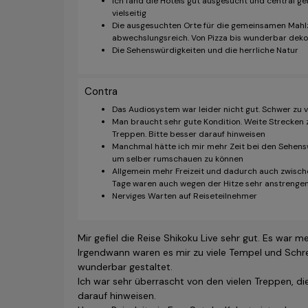
Ich fand die Hotels gut ausgesucht und central g
vielseitig
Die ausgesuchten Orte für die gemeinsamen Mahlz
abwechslungsreich. Von Pizza bis wunderbar dekori
Die Sehenswürdigkeiten und die herrliche Natur
Contra
Das Audiosystem war leider nicht gut. Schwer zu 
Man braucht sehr gute Kondition. Weite Strecken z
Treppen. Bitte besser darauf hinweisen
Manchmal hätte ich mir mehr Zeit bei den Sehen
um selber rumschauen zu können
Allgemein mehr Freizeit und dadurch auch zwisc
Tage waren auch wegen der Hitze sehr anstrenge
Nerviges Warten auf Reiseteilnehmer
Mir gefiel die Reise Shikoku Live sehr gut. Es war m
Irgendwann waren es mir zu viele Tempel und Schre
wunderbar gestaltet.
Ich war sehr überrascht von den vielen Treppen, di
darauf hinweisen.