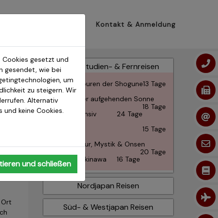
apaninfos
Katalog
Kontakt & Anmeldung
 Cookies gesetzt und
Japan Studien- & Fernreisen
 gesendet, wie bei
getingtechnologien, um
Auf den Spuren der Shogune
13 Tage
ichkeit zu steigern. Wir
e die
Im Land der aufgehenden Sonne
errufen. Alternativ
d
18 Tage
os und keine Cookies.
Japan Intensiv
24 Tage
Japan Live
15 Tage
Japan: Natur, Mystik & Onsen
20 Tage
Japan & Okinawa
16 Tage
ieren und schließen
Nordjapan Reisen
 Ort
Süd- & Westjapan Reisen
uch