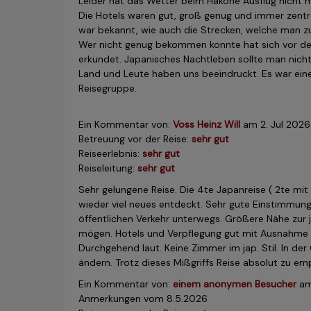
Leider hat das Wetter beim Hakone Ausflug nicht mi
Die Hotels waren gut, groß genug und immer zent
war bekannt, wie auch die Strecken, welche man z
Wer nicht genug bekommen konnte hat sich vor der
erkundet. Japanisches Nachtleben sollte man nicht
Land und Leute haben uns beeindruckt. Es war eine
Reisegruppe.
Ein Kommentar von:
Voss Heinz Will
am
2. Jul 2026
Betreuung vor der Reise:
sehr gut
Reiseerlebnis:
sehr gut
Reiseleitung:
sehr gut
Sehr gelungene Reise. Die 4te Japanreise ( 2te mit
wieder viel neues entdeckt. Sehr gute Einstimmung 
öffentlichen Verkehr unterwegs. Größere Nähe zur 
mögen. Hotels und Verpflegung gut mit Ausnahme i
Durchgehend laut. Keine Zimmer im jap. Stil. In d
ändern. Trotz dieses Mißgriffs Reise absolut zu em
Ein Kommentar von:
einem anonymen Besucher
a
Anmerkungen vom 8.5.2026