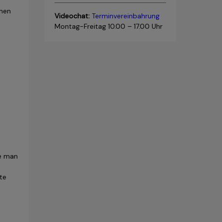
inen
Videochat:
Terminvereinbahrung
Montag-Freitag 10.00 – 17.00 Uhr
t
te man
te