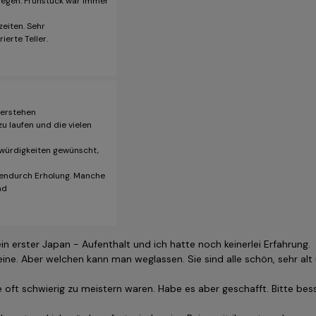
elegen. Frühstück war immer
eiten. Sehr
erte Teller.
verstehen
u laufen und die vielen
swürdigkeiten gewünscht,
hendurch Erholung. Manche
nd
ein erster Japan - Aufenthalt und ich hatte noch keinerlei Erfahrung.
ine. Aber welchen kann man weglassen. Sie sind alle schön, sehr alt
e oft schwierig zu meistern waren. Habe es aber geschafft. Bitte bes