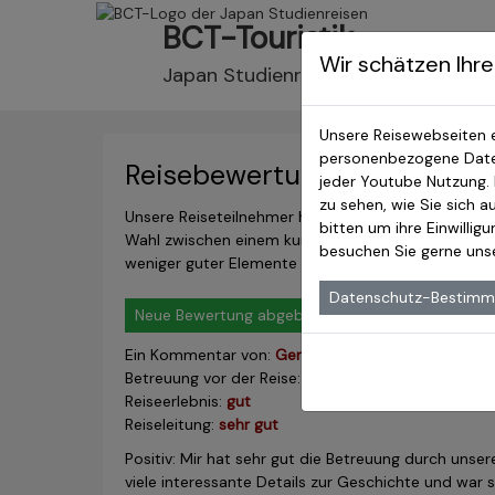
BCT-Touristik
Wir schätzen Ihre
Japan Studienreisen
Unsere Reisewebseiten 
personenbezogene Daten
Reisebewertungen unserer 
jeder Youtube Nutzung.
zu sehen, wie Sie sich 
Unsere Reiseteilnehmer haben die Möglichkeit eine
bitten um ihre Einwillig
Wahl zwischen einem kurzen Kommentar und einem 
besuchen Sie gerne un
weniger guter Elemente
Datenschutz-Bestim
Neue Bewertung abgeben
Ein Kommentar von:
Gerhard S.
am
8. Jul 2026 17:0
Betreuung vor der Reise:
sehr gut
Reiseerlebnis:
gut
Reiseleitung:
sehr gut
Positiv: Mir hat sehr gut die Betreuung durch unser
viele interessante Details zur Geschichte und war 