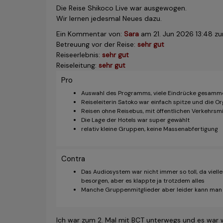
Die Reise Shikoco Live war ausgewogen.
Wir lernen jedesmal Neues dazu.
Ein Kommentar von:
Sara
am
21. Jun 2026 13:48
zur
Betreuung vor der Reise:
sehr gut
Reiseerlebnis:
sehr gut
Reiseleitung:
sehr gut
Pro
Auswahl des Programms, viele Eindrücke gesamm
Reiseleiterin Satoko war einfach spitze und die O
Reisen ohne Reisebus, mit öffentlichen Verkehrsmi
Die Lage der Hotels war super gewählt
relativ kleine Gruppen, keine Massenabfertigung
Contra
Das Audiosystem war nicht immer so toll, da viell
besorgen, aber es klappte ja trotzdem alles
Manche Gruppenmitglieder aber leider kann man s
Ich war zum 2. Mal mit BCT unterwegs und es war 