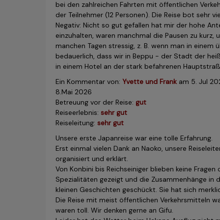
bei den zahlreichen Fahrten mit öffentlichen Verkeh
der Teilnehmer (12 Personen). Die Reise bot sehr vi
Negativ: Nicht so gut gefallen hat mir der hohe Ant
einzuhalten, waren manchmal die Pausen zu kurz, u
manchen Tagen stressig, z. B. wenn man in einem ü
bedauerlich, dass wir in Beppu - der Stadt der he
in einem Hotel an der stark befahrenen Hauptstra
Ein Kommentar von:
Yvette und Frank
am
5. Jul 20
8.Mai 2026
Betreuung vor der Reise:
gut
Reiseerlebnis:
sehr gut
Reiseleitung:
sehr gut
Unsere erste Japanreise war eine tolle Erfahrung.
Erst einmal vielen Dank an Naoko, unsere Reiseleit
organisiert und erklärt.
Von Konbini bis Reichseiniger blieben keine Fragen
Spezialitäten gezeigt und die Zusammenhänge in de
kleinen Geschichten geschückt. Sie hat sich merkl
Die Reise mit meist öffentlichen Verkehrsmitteln 
waren toll. Wir denken gerne an Gifu.