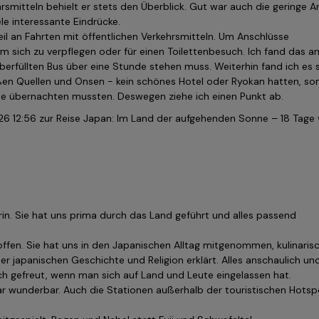
rsmitteln behielt er stets den Überblick. Gut war auch die geringe A
ele interessante Eindrücke.
eil an Fahrten mit öffentlichen Verkehrsmitteln. Um Anschlüsse
m sich zu verpflegen oder für einen Toilettenbesuch. Ich fand das a
berfüllten Bus über eine Stunde stehen muss. Weiterhin fand ich es 
ißen Quellen und Onsen - kein schönes Hotel oder Ryokan hatten, so
ße übernachten mussten. Deswegen ziehe ich einen Punkt ab.
26 12:56
zur Reise Japan: Im Land der aufgehenden Sonne – 18 Tage
erin. Sie hat uns prima durch das Land geführt und alles passend
 offen. Sie hat uns in den Japanischen Alltag mitgenommen, kulinaris
r japanischen Geschichte und Religion erklärt. Alles anschaulich un
ich gefreut, wenn man sich auf Land und Leute eingelassen hat.
war wunderbar. Auch die Stationen außerhalb der touristischen Hotsp