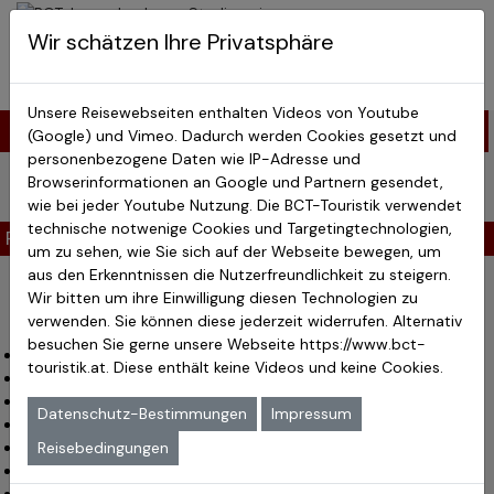
BCT-Touristik
Wir schätzen Ihre Privatsphäre
Menu
Japan Studienreisen
Unsere Reisewebseiten enthalten Videos von Youtube
Studienreisen Japan > Japan Live Reise
(Google) und Vimeo. Dadurch werden Cookies gesetzt und
personenbezogene Daten wie IP-Adresse und
Japan Live – 15 Tage
Browserinformationen an Google und Partnern gesendet,
wie bei jeder Youtube Nutzung. Die BCT-Touristik verwendet
Reise
Reiseroute
Programm
Leistungen
Termine & Preise
technische notwenige Cookies und Targetingtechnologien,
Reise
um zu sehen, wie Sie sich auf der Webseite bewegen, um
aus den Erkenntnissen die Nutzerfreundlichkeit zu steigern.
Japan Live – 15 Tage
Wir bitten um ihre Einwilligung diesen Technologien zu
verwenden. Sie können diese jederzeit widerrufen. Alternativ
besuchen Sie gerne unsere Webseite
https://www.bct-
Direktflüge ab Frankfurt
touristik.at
. Diese enthält keine Videos und keine Cookies.
Kyoto, die 1000jährige Hauptstadt
Kaiserpalast von Kyoto
Datenschutz-Bestimmungen
Impressum
Kiyomizudera-Tempel
Großer Buddha in Nara
Reisebedingungen
Kaminari-Mon (das Donnertor in Tokyo)