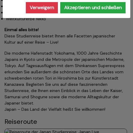
Moderne Hafenmetropole Yokohama
Stadt der Shogune Kamakura
Verweigern
Akzeptieren und schließen
Schwefelquellen von Hakone
Weltkulturerbe Nikko
Einmal alles bitte!
Diese Studienreise bietet Ihnen alle Facetten japanischer
Kultur auf einer Reise – Live!
Die moderne Hafenstadt Yokohama, 1000 Jahre Geschichte
Japans in Kyoto und die Metropole der japanischen Moderne,
Tokyo. Auf Tagesausflügen mit dem Shinkansen Superexpress
erkunden Sie außerdem die schönsten Orte des Landes vom
schwebenden roten Tori in Hiroshima bis zur Künstlerstadt
Kanazawa. Begleiten Sie uns auf diese faszinierenden
Studienreise, die Ihnen einen Einblick in das Leben der Kaiser,
Samurai und Shogune sowie die moderne Alltagskultur der
Japaner bietet.
Japan – Das Land der Vielfalt heißt Sie willkommen!
Reiseroute