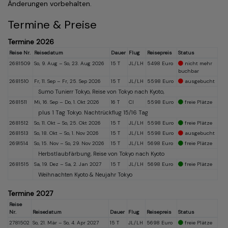
Änderungen vorbehalten.
Termine & Preise
Termine 2026
Reise Nr.
Reisedatum
Dauer
Flug
Reisepreis
Status
2681509
So, 9. Aug – So, 23. Aug 2026
15 T
JL/LH
5498 Euro
nicht mehr
buchbar
2681510
Fr, 11. Sep – Fr, 25. Sep 2026
15 T
JL/LH
5598 Euro
ausgebucht
Sumo Tunierr Tokyo, Reise von Tokyo nach Kyoto,
2681511
Mi, 16. Sep – Do, 1. Okt 2026
16 T
CI
5598 Euro
freie Plätze
plus 1 Tag Tokyo. Nachtrückflug 15/16 Tag
2681512
So, 11. Okt – So, 25. Okt 2026
15 T
JL/LH
5598 Euro
freie Plätze
2681513
So, 18. Okt – So, 1. Nov 2026
15 T
JL/LH
5598 Euro
ausgebucht
2691514
So, 15. Nov – So, 29. Nov 2026
15 T
JL/LH
5698 Euro
freie Plätze
Herbstlaubfärbung, Reise von Tokyo nach Kyoto
2681515
Sa, 19. Dez – Sa, 2. Jan 2027
15 T
JL/LH
5698 Euro
freie Plätze
Weihnachten Kyoto & Neujahr Tokyo
Termine 2027
Reise
Nr.
Reisedatum
Dauer
Flug
Reisepreis
Status
2781502
So, 21. Mär – So, 4. Apr 2027
15 T
JL/LH
5698 Euro
freie Plätze