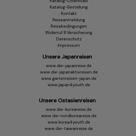
Katalog-Download
Katalog-Bestellung
Kontakt
Reiseanmeldung
Reisebedingungen
Widerruf R.Versicherung
Datenschutz
Impressum
Unsere Japanreisen
Versicherungsbedingungen & Produktinformationsblatt
www.die-japanreise.de
TAS
www.die-japanaktivreisen.de
www.gartenreisen-japan.de
Wohnsitz Schweiz
www.japan4youth.de
Die Tarife in der Schweiz sind geringer als die Tarife für
Schweizer bei einer deutschen Versicherung. Wir
Unsere Ostasienreisen
empfehlen Ihnen den Abschluss einer Auslandskranken -
www.die-koreareise.de
(Heilungskosten)Versicherung und Reiserücktrittskosten
www.die-nordkoreareise.de
(Annulierungs-)Versicherung in der Schweiz.
www.korea4youth.de
www.die-taiwanreise.de
Weitere Infos & Fragen