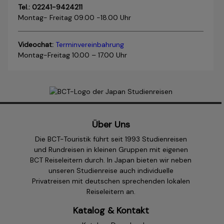
Für Teilnehmer ab 65 Jahren fällt leider ein Zuschlag von
Tel.: 02241-9424211
40 Euro an.
Montag- Freitag 09.00 -18.00 Uhr
Wir empfehlen den Abschluss einer
Reiserücktrittskostenversicherung (inkl. Reiseabbruch) der
Videochat:
Terminvereinbahrung
Ergo
Montag-Freitag 10.00 – 17.00 Uhr
Reiseversicherung (Reisepreise von 3000 bis 20.000 Euro).
Tarif mit Selbstbeteiligung jedes Alter = 3% des
Reisepreises
Tarif ohne Selbstbeteiligung bis 64 Jahre = 5 % des
Reisepreises
Tarif ohne Selbstbeteiligung bis 65 Jahre = 7 % des
Über Uns
Reisepreises
Die BCT-Touristik führt seit 1993 Studienreisen
Versicherungsbedingungen & Produktionformationsblatt
und Rundreisen in kleinen Gruppen mit eigenen
Ergo
BCT Reiseleitern durch. In Japan bieten wir neben
unseren Studienreise auch individuelle
Privatreisen mit deutschen sprechenden lokalen
Jahresversicherung RRV Deutschland +Österreich
Reiseleitern an.
Katalog & Kontakt