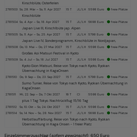
Kirschblüte, Osterferien
2781503
So, 28. Mär – So, 11. Apr 2027
15 T
JL/LH
5598 Euro
freie Plätze
Kirschblüte
2781504
So, 4. Apr – So, 18. Apr 2027
15 T
JL/LH
5698 Euro
freie Plätze
Japan Live III, Kirschlbüte jap. Alpen
2781505
So, 11. Apr – So, 25. Apr 2027
15 T
JL/LH
5798 Euro
freie Plätze
Japan Live IV, Sonderprogramm, Kirschblüte in Nordjapan,
2781508
Do, 13. Mai – Do, 27. Mai 2027
15 T
JL/LH
5598 Euro
freie Plätze
Großes Aoi Matsuri Festival in Kyoto
2781509
So, 4. Jul – So, 18. Jul 2027
15 T
JL/LH
5598 Euro
freie Plätze
Kyoto Gion Matsuri, Reise von Tokyo nach Kyoto, Ryokan
Übernachtung in KagaOnsen
2781510
Do, 9. Sep – Do, 23. Sep 2027
15 T
JL/LH
5798 Euro
freie Plätze
Sumo Tunier, Reise von Tokyo nach Kyoto, Ryokan Übernachtung in
KagaOnsen
2781511
Mi, 22. Sep – Do, 7. Okt 2027
16 T
CI
5598 Euro
freie Plätze
plus 1 Tag Tokyo. Nachtrückflug 15/16 Tag
2781512
So, 10. Okt – So, 24. Okt 2027
15 T
JL/LH
5598 Euro
freie Plätze
2781514
So, 14. Nov – So, 28. Nov 2027
15 T
JL/LH
5698 Euro
freie Plätze
Herbstlauffärbung, Reise von Tokyo nach Kyoto, Ryokan
Übernachtung in Kaga Onsen - 1 freier Platz
Einzelzimmerzuschlag (
sofern gewünscht
): 650 Euro