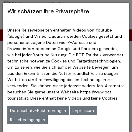
BCT-Touristik
Wir schätzen Ihre Privatsphäre
Menu
Japan Studienreisen
Unsere Reisewebseiten enthalten Videos von Youtube
Kasuga-Taisha Schrein
(Google) und Vimeo. Dadurch werden Cookies gesetzt und
personenbezogene Daten wie IP-Adresse und
Kasuga-Taisha Schrein
Browserinformationen an Google und Partnern gesendet,
Japans Weltkulturerbe
wie bei jeder Youtube Nutzung. Die BCT-Touristik verwendet
Japans Weltnaturerbe
technische notwenige Cookies und Targetingtechnologien,
Kaiserstadt Nara
um zu sehen, wie Sie sich auf der Webseite bewegen, um
aus den Erkenntnissen die Nutzerfreundlichkeit zu steigern.
Kasuga-Taisha Schrein
Wir bitten um ihre Einwilligung diesen Technologien zu
verwenden. Sie können diese jederzeit widerrufen. Alternativ
besuchen Sie gerne unsere Webseite
https://www.bct-
touristik.at
. Diese enthält keine Videos und keine Cookies.
Datenschutz-Bestimmungen
Impressum
Reisebedingungen