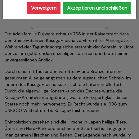
Verweigern
Akzeptieren und schließen
Die Adelsfamilie Fujiwara erbaute 768 in der Kaiserstadt Nara
den Shinto-Schrein Kasuga-Taisha zu Ehren ihrer Ahnengötter.
Während der Tagund­nacht­gleiche erstrahlt der Schrein im Licht
der zu ihm gehörenden un­zähl­i­gen Laternen und bietet einen
unvergesslichen Anblick.
Durch eine mit tausenden von Stein- und Bronzelaternen
gesäumten Allee gelangt man zu dem eigentlichen Schrein. Im
Innern des Kasuga-Taisha setzt sich die Laternenfülle fort.
Durch die eigenwillige Konstruktion des Daches wurde die
Kasuga-Architektur begründet, was die Einzigartigkeit dieser
Stätte noch mehr hervorhebt. Zu Recht wurde sie 1998 zum
UNESCO Weltkulturerbe Kasuga-Taisha ernannt.
Shintoistisch gesehen sind die Hirsche in Japan heilige Tiere.
Überall im Nara-Park und auch in der Stadt selbst begegnet
man zahmen Hirschen und Rehen. Der Legende nach wurde im