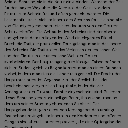
Shinto-Schreine, sie in die Natur einzubinden. Während der Zeit
für den langen Weg über die Allee soll der Geist vor dem
Eintritt zum Schrein frei und offen gemacht werden. Die
Laternenflut setzt sich im Innern des Schreins fort, sie sind alle
von Gläubigen gespendet, die sich dadurch von den Göttern
Schutz erhoffen. Die Gebäude des Schreins sind zinnoberrot
und geben in dem umliegenden Wald ein elegantes Bild ab.
Durch die Torii, die prunkvollen Tore, gelangt man in das Innere
des Schreins. Die Torii sollen das Verlassen der endlichen Welt
und den Eintritt in die unendliche Welt der Götter
symbolisieren. Der Haupteingang zum Kasuga-Taisha be­findet
sich im Süden, gleich zu Beginn kommt man an einem Brunnen
vor­bei, in dem man sich die Hände reinigen soll. Die Pracht des
Haupttores steht im Gegensatz zu der Schlichtheit der
bescheidenen viergeteilten Haupthalle, in der die vier
Ahnengötter der Fujiwara-Familie eingeschreint sind. Zu jedem
dieser Schreine gehört ein heiliger Baum, ihn erkennt man an
dem um seinen Stamm gebundenen Strohseil. Das
Hauptgebäude ist ganz dicht von Nebengebäuden umringt,
fast schon umzingelt. Im Innern, in den Korridoren und offenen
Gängen sind überall Laternen platziert, die eine Opfergabe der
Gläubigen sind.