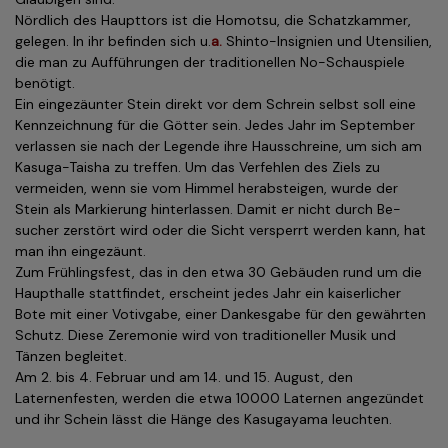
Nördlich des Haupttors ist die Homotsu, die Schatzkammer,
gelegen. In ihr befinden sich u.
a.
Shinto-Insignien und Utensilien,
die man zu Auffüh­run­gen der traditionellen No-Schauspiele
benötigt.
Ein eingezäunter Stein direkt vor dem Schrein selbst soll eine
Kenn­zeich­nung für die Götter sein. Jedes Jahr im September
verlassen sie nach der Legende ihre Hausschreine, um sich am
Kasuga-Taisha zu treffen. Um das Verfehlen des Ziels zu
vermeiden, wenn sie vom Himmel herabsteigen, wurde der
Stein als Markierung hinterlassen. Damit er nicht durch Be­
sucher zerstört wird oder die Sicht versperrt werden kann, hat
man ihn eingezäunt.
Zum Frühlingsfest, das in den etwa 30 Gebäuden rund um die
Haupthalle stattfindet, erscheint jedes Jahr ein kaiserlicher
Bote mit einer Votivgabe, einer Dankesgabe für den gewährten
Schutz. Diese Zeremonie wird von traditioneller Musik und
Tänzen begleitet.
Am 2. bis 4. Februar und am 14. und 15. August, den
Laternenfesten, werden die etwa 10000 Laternen angezündet
und ihr Schein lässt die Hänge des Kasugayama leuchten.