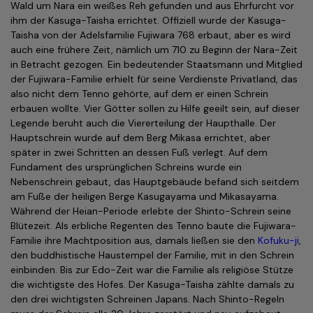
Wald um Nara ein weißes Reh gefunden und aus Ehrfurcht vor
ihm der Kasuga-Taisha errichtet. Offiziell wurde der Kasuga-
Taisha von der Adelsfamilie Fujiwara 768 erbaut, aber es wird
auch eine frühere Zeit, nämlich um 710 zu Beginn der Nara-Zeit
in Betracht gezogen. Ein bedeutender Staatsmann und Mitglied
der Fujiwara-Familie erhielt für seine Verdienste Privatland, das
also nicht dem Tenno gehörte, auf dem er einen Schrein
erbauen wollte. Vier Götter sollen zu Hilfe geeilt sein, auf dieser
Legende beruht auch die Viererteilung der Haupthalle. Der
Hauptschrein wurde auf dem Berg Mikasa errichtet, aber
später in zwei Schritten an dessen Fuß verlegt. Auf dem
Fundament des ursprünglichen Schreins wurde ein
Nebenschrein gebaut, das Hauptgebäude befand sich seitdem
am Fuße der heiligen Berge Kasugayama und Mikasayama.
Während der Heian-Periode erlebte der Shinto-Schrein seine
Blütezeit. Als erbliche Regenten des Tenno baute die Fujiwara-
Familie ihre Machtposition aus, damals ließen sie den
Kofuku-ji
,
den buddhistische Haustempel der Familie, mit in den Schrein
einbinden. Bis zur Edo-Zeit war die Familie als religiöse Stütze
die wichtigste des Hofes. Der Kasuga-Taisha zählte damals zu
den drei wichtigsten Schreinen Japans. Nach Shinto-Regeln