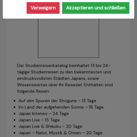
Verweigern
Akzeptieren und schließen
Der Studienreisenkatalog beinhaltet 13 bis 24-
tägige Studienreisen zu den bekanntesten und
eindrucksvollsten Städten Japans, sowie
Wissenswertes über Ihr Reiseziel. Enthalten sind
folgende Reisen:
Auf den Spuren der Shogune – 13 Tage
Im Land der aufgehenden Sonne – 18 Tage
Japan Intensiv – 24 Tage
Japan Live – 15 Tage
Japan Live & Shikoku – 20 Tage
Japan – Natur, Mystik & Onsen – 20 Tage