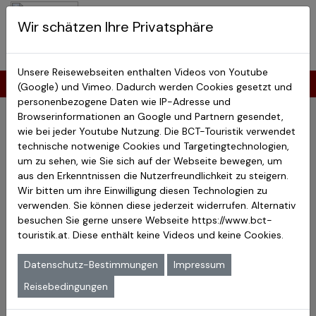
BCT-Touristik
Wir schätzen Ihre Privatsphäre
Menu
Japan Studienreisen
Unsere Reisewebseiten enthalten Videos von Youtube
Katalogbestellung Japanreisen
(Google) und Vimeo. Dadurch werden Cookies gesetzt und
personenbezogene Daten wie IP-Adresse und
Browserinformationen an Google und Partnern gesendet,
wie bei jeder Youtube Nutzung. Die BCT-Touristik verwendet
Bitte füllen Sie die Felder des Formulars aus und suchen Sie
technische notwenige Cookies und Targetingtechnologien,
sich die Kataloge aus. Wir werden Ihnen die gewünschten
um zu sehen, wie Sie sich auf der Webseite bewegen, um
Exemplare innerhalb der nächsten zwei Werktage zusenden.
aus den Erkenntnissen die Nutzerfreundlichkeit zu steigern.
Bitte beachten Sie, dass aus versandtechnischen Gründen
Wir bitten um ihre Einwilligung diesen Technologien zu
nicht mehr als zwei Kataloge zur gleichen Zeit bestellt werden
verwenden. Sie können diese jederzeit widerrufen. Alternativ
können.
besuchen Sie gerne unsere Webseite
https://www.bct-
touristik.at
. Diese enthält keine Videos und keine Cookies.
Reisebedingungen
Hinweise zum Datenschutz
Datenschutz-Bestimmungen
Impressum
Japan Studienreisen und Rundreisen
Reisebedingungen