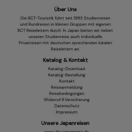
Reisepreises
Tarif ohne Selbstbeteiligung bis 65 Jahre = 7 % des
Über Uns
Reisepreises
Die BCT-Touristik führt seit 1993 Studienreisen
Versicherungsbedingungen & Produktionformationsblatt
und Rundreisen in kleinen Gruppen mit eigenen
Ergo
BCT Reiseleitern durch. In Japan bieten wir neben
unseren Studienreise auch individuelle
Privatreisen mit deutschen sprechenden lokalen
Jahresversicherung RRV Deutschland +Österreich
Reiseleitern an.
Katalog & Kontakt
Katalog-Download
Katalog-Bestellung
Kontakt
Reiseanmeldung
Reisebedingungen
Widerruf R.Versicherung
Datenschutz
Impressum
Unsere Japanreisen
Versicherungsbedingungen & Produktinformationsblatt
www.die-japanreise.de