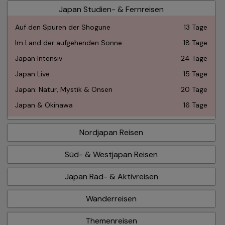
ohne Altersbeschränkung im Reisepreis inklusive. Wir
Japan Studien- & Fernreisen
Sie können dann frei entscheiden, ob Sie die Reise buchen
empfehlen den Abschluss einer
möchten oder die Vormerkung kostenlos aufgehoben wird.
Reiserücktrittskostenversicherung.
Auf den Spuren der Shogune
13 Tage
Im Land der aufgehenden Sonne
18 Tage
Japan Intensiv
24 Tage
Japan Live
15 Tage
Japan: Natur, Mystik & Onsen
20 Tage
Japan & Okinawa
16 Tage
Nordjapan Reisen
Süd- & Westjapan Reisen
Japan Rad- & Aktivreisen
Bei Interesse schicken wir Ihnen gerne die Informationen
vor Buchung zu. (Vermittlerkontakt, Schiedsstelle, IPID
Produktinformationsblatt, Versicherungsbedingungen etc.).
Wanderreisen
Reiserücktrittsversicherungen bis 200 Euro / 500 Euro
Themenreisen