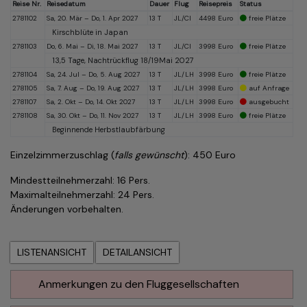
Reise Nr.
Reisedatum
Dauer
Flug
Reisepreis
Status
2781102
Sa, 20. Mär – Do, 1. Apr 2027
13 T
JL/CI
4498 Euro
freie Plätze
Kirschblüte in Japan
2781103
Do, 6. Mai – Di, 18. Mai 2027
13 T
JL/CI
3998 Euro
freie Plätze
13,5 Tage, Nachtrückflug 18/19Mai 2027
2781104
Sa, 24. Jul – Do, 5. Aug 2027
13 T
JL/LH
3998 Euro
freie Plätze
2781105
Sa, 7. Aug – Do, 19. Aug 2027
13 T
JL/LH
3998 Euro
auf Anfrage
2781107
Sa, 2. Okt – Do, 14. Okt 2027
13 T
JL/LH
3998 Euro
ausgebucht
2781108
Sa, 30. Okt – Do, 11. Nov 2027
13 T
JL/LH
3998 Euro
freie Plätze
Beginnende Herbstlaubfärbung
Einzelzimmerzuschlag (
falls gewünscht
): 450 Euro
Mindestteilnehmerzahl: 16 Pers.
Maximalteilnehmerzahl: 24 Pers.
Änderungen vorbehalten.
LISTENANSICHT
DETAILANSICHT
Anmerkungen zu den Fluggesellschaften
Direktflüge nach Japan mit einer der beiden japanischen