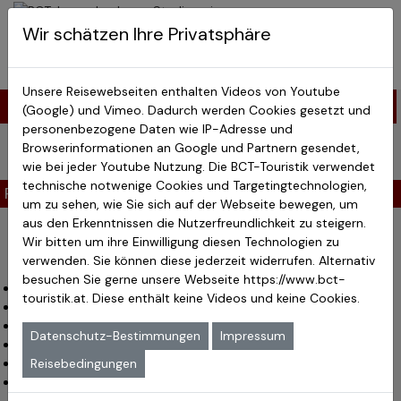
BCT-Touristik
Wir schätzen Ihre Privatsphäre
Menu
Japan Studienreisen
Unsere Reisewebseiten enthalten Videos von Youtube
Studienreisen Japan > Auf den Spuren der Shogune
(Google) und Vimeo. Dadurch werden Cookies gesetzt und
personenbezogene Daten wie IP-Adresse und
Auf den Spuren der Shogune - 13 Tage
Browserinformationen an Google und Partnern gesendet,
wie bei jeder Youtube Nutzung. Die BCT-Touristik verwendet
Reise
Reiseroute
Programm
Leistungen
Termine & Preise
technische notwenige Cookies und Targetingtechnologien,
Reise
um zu sehen, wie Sie sich auf der Webseite bewegen, um
aus den Erkenntnissen die Nutzerfreundlichkeit zu steigern.
Auf den Spuren der Shogune - 13 Tage
Wir bitten um ihre Einwilligung diesen Technologien zu
verwenden. Sie können diese jederzeit widerrufen. Alternativ
besuchen Sie gerne unsere Webseite
https://www.bct-
Kaiserpalast Kyoto
touristik.at
. Diese enthält keine Videos und keine Cookies.
Kaminari-Mon (das Donnertor in Tokyo)
lebendige Großstadt Osaka
Datenschutz-Bestimmungen
Impressum
Kiyomizudera-Tempel
Arashiyama, Zen-Tempel und Bambushaine
Reisebedingungen
Shinkansen (der moderne Schnellzug)