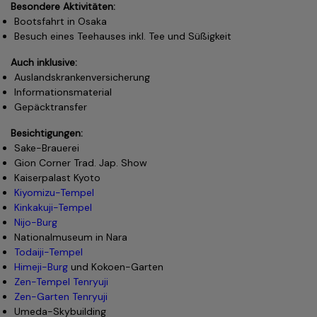
Besondere Aktivitäten:
sehen.
Am Nachmittag geht es auf Entdeckungstour durch Ginza,
Bootsfahrt in Osaka
Tokyos bekanntestes Luxusviertel. Prächtige Schaufenster,
Besuch eines Teehauses inkl. Tee und Süßigkeit
elegante Cafés und renommierte Marken laden zum
Bummeln und Staunen ein. Zwischen modernem Glanz und
Auch inklusive:
traditionellem Flair lässt sich das Leben der Stadt hautnah
Auslandskrankenversicherung
erleben.
Informationsmaterial
Gepäcktransfer
Besichtigungen:
Sake-Brauerei
Gion Corner Trad. Jap. Show
Kaiserpalast Kyoto
Kiyomizu-Tempel
Kinkakuji-Tempel
Nijo-Burg
Nationalmuseum in Nara
Todaiji-Tempel
Himeji-Burg
und Kokoen-Garten
Zen-Tempel Tenryuji
Zen-Garten Tenryuji
Umeda-Skybuilding