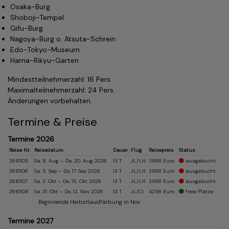
Osaka-Burg
Shoboji-Tempel
Gifu-Burg
Nagoya-Burg o. Atsuta-Schrein
Edo-Tokyo-Museum
Hama-Rikyu-Garten
Mindestteilnehmerzahl: 16 Pers.
Maximalteilnehmerzahl: 24 Pers.
Änderungen vorbehalten.
Termine & Preise
Termine 2026
Reise Nr.
Reisedatum
Dauer
Flug
Reisepreis
Status
2681105
Sa, 8. Aug – Do, 20. Aug 2026
13 T
JL/LH
3998 Euro
ausgebucht
2681106
Sa, 5. Sep – Do, 17. Sep 2026
13 T
JL/LH
3998 Euro
ausgebucht
2681107
Sa, 3. Okt – Do, 15. Okt 2026
13 T
JL/LH
3998 Euro
ausgebucht
2681108
Sa, 31. Okt – Do, 12. Nov 2026
13 T
JL/CI
4298 Euro
freie Plätze
Beginnende Herbstlaudfärbung in Nov
Termine 2027