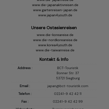
TAS
www.die-japanaktivreisen.de
www.gartenreisen-japan.de
Wohnsitz Schweiz
www.japan4youth.de
Die Tarife in der Schweiz sind geringer als die Tarife für
Schweizer bei einer deutschen Versicherung. Wir
Unsere Ostasienreisen
empfehlen Ihnen den Abschluss einer Auslandskranken -
www.die-koreareise.de
(Heilungskosten)Versicherung und Reiserücktrittskosten
www.die-nordkoreareise.de
(Annulierungs-)Versicherung in der Schweiz.
www.korea4youth.de
www.die-taiwanreise.de
Weitere Infos & Fragen
Kontakt & Info
Reiserücktrittsversicherungen bis 200 Euro / 500 Euro
(Einzelversicherung / Jahresversicherung) können Sie direkt
Address :
BCT-Touristik
über uns abschließen. Bei Prämien, die darüber
Bonner Str. 37
hinausgehen, erfolgt der Abschluss direkt bei der
53721 Siegburg
Versicherung.
Bei Interesse schicken wir Ihnen vorab die Informationen zu
Email :
japan@bct-touristik.com
einer von uns empfohlenen Versicherung/en zu
Telefon :
02241-9 42 42 11
(Vermittlerkontakt, Schiedsstelle, IPID
Produktinformationsblatt, Versicherungsbedingungen etc.)
Fax :
02241-9 42 42 99
Für weitere Fragen zu Ihrer Reise oder zu