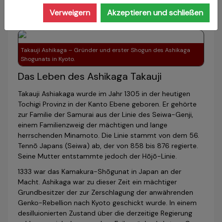
Stadtteil Muromachi in Kyoto genannt, da dies der
Verweigern
Akzeptieren und schließen
Regierungssitz der Familie Ashikaga war.
Takauji Ashikaga – Gründer und erster Shogun des Ashikaga
Shogunats in Kyoto.
Das Leben des Ashikaga Takauji
Takauji Ashiakaga wurde im Jahr 1305 in der heutigen
Tochigi Provinz in der Kanto Ebene geboren. Er gehörte
zur Familie der Samurai aus der Linie des Seiwa-Genji,
einem Familienzweig der mächtigen und lange
herrschenden Minamoto. Die Linie stammt von dem 56.
Tennō Japans (Seiwa) ab, der von 858 bis 876 regierte.
Seine Mutter entstammte jedoch der Hōjō-Linie.
1333 war das Kamakura-Shōgunat in Japan an der
Macht. Ashikaga war zu dieser Zeit ein mächtiger
Grundbesitzer der zur Zer­schlagung der anwährenden
Genko-Rebellion nach Kyoto geschickt wurde. In einem
desilluionierten Zustand über die der­zei­ti­ge Regierung