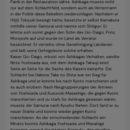
Panik in der Restauration sähte. Ashikaga musste nicht
nur auf dem Schlachtfeld, son­dern auch als Hintermann
in der Politik diese Rebellion niederschlagen. Nachdem er
Hōjō Tokiyuki besiegt hatte, besetzte er selbst Kamakura
mithilfe seiner Samurai und nannte sich Shōgun. Er
lehnte sich somit gegen den Sohn des Go-Daigo, Prinz
Moriyoshi auf und wurde im Land als Verräter
bezeichnet. Er verteilte ohne Genehmigung Länderein
und ließ seine Gefolgsleute solche erhalten.
Kaiser Go-Daigo, erbost von Ashikagas Verhalten, sandte
Nitta Yoshisada aus, mit dem Ashikaga Takauji einst
Seite an Seite für die Sache des Kaisers kämpfte. Die
Schlacht bei Hakone Take no Shita war ein Sieg für
Ashikaga und er konnte bis nach Kyoto marschieren und
es auch erobern. Nach Neugruppierungen der Armeen
von Yoshisada und Kusunoki Masashige, die gegen Kyoto
marschierten und zu stark für Ashikaga gewesen wären,
musste der Samurai nach Kyushu fliehen. Dort fand er zu
neuer Stärke und konnte wieder gegen Kyoto
marschieren. An der entscheidenden Schlacht am
Minato konnte Ashikaga Yoshisada und Masahige
besiegen, worauf der letztere Seppuku, den rituellen