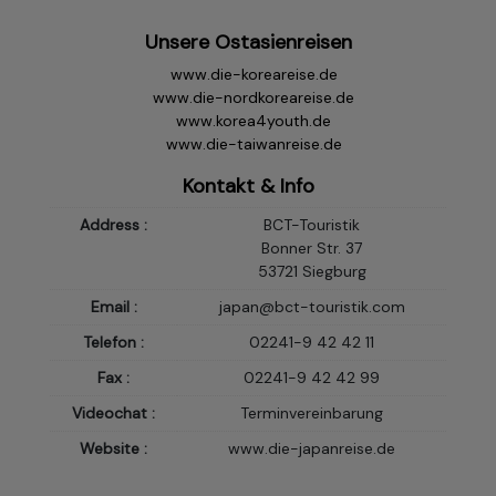
Unsere Ostasienreisen
www.die-koreareise.de
www.die-nordkoreareise.de
www.korea4youth.de
www.die-taiwanreise.de
Kontakt & Info
Address :
BCT-Touristik
Bonner Str. 37
53721 Siegburg
Email :
japan@bct-touristik.com
Telefon :
02241-9 42 42 11
Fax :
02241-9 42 42 99
Videochat :
Terminvereinbarung
Website :
www.die-japanreise.de