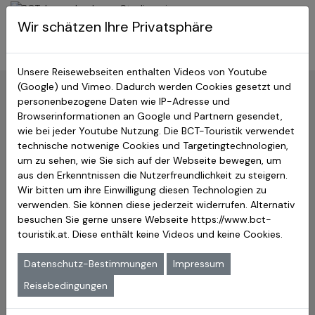
BCT-Touristik
Wir schätzen Ihre Privatsphäre
Menu
Japan Studienreisen
Unsere Reisewebseiten enthalten Videos von Youtube
(Google) und Vimeo. Dadurch werden Cookies gesetzt und
Zurück:
Hauptseite
»
Berühmte Japaner
»
Historische
Persönlichkeiten
personenbezogene Daten wie IP-Adresse und
Browserinformationen an Google und Partnern gesendet,
wie bei jeder Youtube Nutzung. Die BCT-Touristik verwendet
Erfahren Sie mehr über
technische notwenige Cookies und Targetingtechnologien,
Ashikaga Takauji – Der Gründer
um zu sehen, wie Sie sich auf der Webseite bewegen, um
aus den Erkenntnissen die Nutzerfreundlichkeit zu steigern.
des Ashikaga-Shogunats und
Wir bitten um ihre Einwilligung diesen Technologien zu
verwenden. Sie können diese jederzeit widerrufen. Alternativ
eine prägende Figur der
besuchen Sie gerne unsere Webseite
https://www.bct-
japanischen Geschichte
touristik.at
. Diese enthält keine Videos und keine Cookies.
Japanischer Schogun
Datenschutz-Bestimmungen
Impressum
Der Shōgun Ashikaga Takauji war der Gründer des
Reisebedingungen
Ashikaga-Shōgunats und gilt als der Begründer der
Muromachi-Zeit in Ja­pan. Diese wurde nach dem