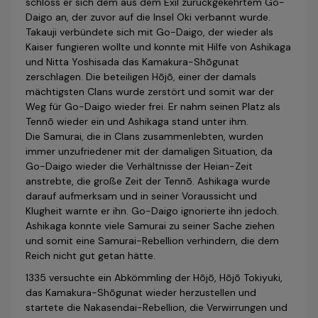
schloss er sich dem aus dem Exil zurückgekehrtem Go-
Daigo an, der zuvor auf die Insel Oki verbannt wurde.
Takauji verbündete sich mit Go-Daigo, der wieder als
Kaiser fungieren wollte und konnte mit Hilfe von Ashikaga
und Nitta Yoshi­sada das Kamakura-Shōgunat
zerschlagen. Die beteiligen Hōjō, einer der damals
mächtigsten Clans wurde zerstört und somit war der
Weg für Go-Daigo wieder frei. Er nahm seinen Platz als
Tennō wieder ein und Ashikaga stand unter ihm.
Die Samurai, die in Clans zusammenlebten, wurden
immer unzufriedener mit der damaligen Situation, da
Go-Daigo wieder die Verhältnisse der Heian-Zeit
anstrebte, die große Zeit der Tennō. Ashikaga wurde
darauf aufmerksam und in seiner Voraussicht und
Klugheit warnte er ihn. Go-Daigo ignorierte ihn jedoch.
Ashikaga konnte viele Samurai zu seiner Sache ziehen
und somit eine Samurai-Rebellion verhindern, die dem
Reich nicht gut getan hätte.
1335 versuchte ein Abkömmling der Hōjō, Hōjō Tokiyuki,
das Kamakura-Shōgunat wieder herzustellen und
startete die Naka­sen­dai-Rebellion, die Verwirrungen und