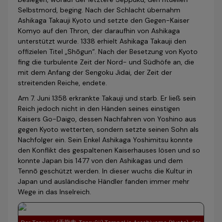
Selbstmord, beging. Nach der Schlacht übernahm
Ashikaga Takauji Kyoto und setzte den Gegen-Kaiser
Komyo auf den Thron, der daraufhin von Ashikaga
unterstützt wurde. 1338 erhielt Ashikaga Takauji den
offizielen Titel „Shōgun“. Nach der Besetzung von Kyoto
fing die turbulente Zeit der Nord- und Südhöfe an, die
mit dem Anfang der Sengoku Jidai, der Zeit der
streitenden Reiche, endete.
Am 7. Juni 1358 erkrankte Takauji und starb. Er ließ sein
Reich jedoch nicht in den Händen seines einstigen
Kaisers Go-Daigo, dessen Nachfahren von Yoshino aus
gegen Kyoto wetterten, sondern setzte seinen Sohn als
Nachfolger ein. Sein Enkel Ashi­kaga Yoshimitsu konnte
den Konflikt des gespaltenen Kaiserhauses lösen und so
konnte Japan bis 1477 von den Ashikagas und dem
Tennō geschützt werden. In dieser wuchs die Kultur in
Japan und ausländische Händler fanden immer mehr
Wege in das Inselreich.