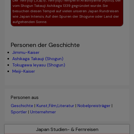
Der Tenryuji (天龍寺, Tenryūji) Tempel in Arashiyama (Kyoto), der
vom Shogun Takauji Ashikaga 1339 gegründet wurde. Sie
besuchen diesen Tempel auf vielen unseren Japan Rundreisen
wie Japan Intensiv, Auf den Spuren der Shogune oder Land der
aufgehenden Sonne.
Personen der Geschichte
Jimmu-Kaiser
Ashikaga Takauji (Shogun)
Tokugawa Ieyasu (Shogun)
Meiji-Kaiser
Personen aus
Geschichte
|
Kunst,Film,Literatur
|
Nobelpreisträger
|
Sportler
|
Unternehmer
Japan Studien- & Fernreisen