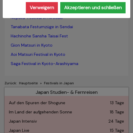
Verweigern
Akzeptieren und schließen
Nebuta-Festival in Aomori
Neputa-Festival in Hirosaki
Tanabata Festumzüge in Sendai
Hachinohe Sansha Taisai Fest
Gion Matsuri in Kyoto
Aoi Matsuri Festival in Kyoto
Saga Festival in Kyoto-Arashiyama
Zurück:
Hauptseite
»
Festivals in Japan
Japan Studien- & Fernreisen
Auf den Spuren der Shogune
13 Tage
Im Land der aufgehenden Sonne
18 Tage
Japan Intensiv
24 Tage
Japan Live
15 Tage