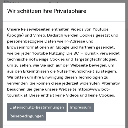
BCT-Touristik
Wir schätzen Ihre Privatsphäre
Menu
Japan Studienreisen
Unsere Reisewebseiten enthalten Videos von Youtube
(Google) und Vimeo. Dadurch werden Cookies gesetzt und
Zurück:
Hauptseite
»
Festivals in Japan
personenbezogene Daten wie IP-Adresse und
Browserinformationen an Google und Partnern gesendet,
Erleben Sie die faszinierenden
wie bei jeder Youtube Nutzung. Die BCT-Touristik verwendet
Matsuri – Japans Volksfeste,
technische notwenige Cookies und Targetingtechnologien,
um zu sehen, wie Sie sich auf der Webseite bewegen, um
Kultur und Traditionen hautnah
aus den Erkenntnissen die Nutzerfreundlichkeit zu steigern.
Wir bitten um ihre Einwilligung diesen Technologien zu
erleben
verwenden. Sie können diese jederzeit widerrufen. Alternativ
besuchen Sie gerne unsere Webseite
https://www.bct-
In Japan gibt es jedes Jahr zahlreiche verschiedene
touristik.at
. Diese enthält keine Videos und keine Cookies.
Volksfeste, meist mit lokaler Prägung. Trotz machncher
Gemeinsamkeit sind alle diese Feste einzigartig und es
Datenschutz-Bestimmungen
Impressum
ist ein besonderes Erlebnis dabei sein zu können. Hier
haben wir Ihnen einige bekannte Festivals aufgelistet.
Reisebedingungen
Lesen Sie ausführlichere Informationen durch einen Klick
auf den jeweiligen Link.