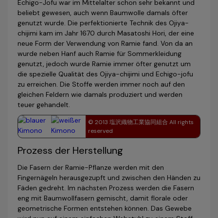
Echigo-Jofu war im Mittelalter schon sehr bekannt und
beliebt ge­wesen, auch wenn Baumwolle damals öfter
genutzt wurde. Die perfektionierte Technik des Ojiya-
chijimi kam im Jahr 1670 durch Masatoshi Hori, der eine
neue Form der Verwendung von Ramie fand. Von da an
wurde neben Hanf auch Ramie für Sommer­klei­dung
genutzt, jedoch wurde Ramie immer öfter genutzt um
die spezielle Qualität des Ojiya-chijimi und Echigo-jofu
zu er­rei­chen. Die Stoffe werden immer noch auf den
gleichen Feldern wie damals produziert und werden
teuer gehandelt.
© 2013 塩沢織物工業協同組合 All rights
reserved
Prozess der Herstellung
Die Fasern der Ramie-Pflanze werden mit den
Fingernägeln herausgezupft und zwischen den Händen zu
Fäden gedreht. Im nächsten Prozess werden die Fasern
eng mit Baumwollfasern gemischt, damit florale oder
geometrische Formen entstehen können. Das Gewebe