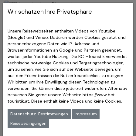
BCT-Touristik
Wir schätzen Ihre Privatsphäre
Menu
Japan Studienreisen
Unsere Reisewebseiten enthalten Videos von Youtube
(Google) und Vimeo. Dadurch werden Cookies gesetzt und
Zurück:
Hauptseite
»
Immaterielles Weltkulturerbe
personenbezogene Daten wie IP-Adresse und
Browserinformationen an Google und Partnern gesendet,
Ojiya-chijimi & Echigo-jofu
wie bei jeder Youtube Nutzung. Die BCT-Touristik verwendet
technische notwenige Cookies und Targetingtechnologien,
um zu sehen, wie Sie sich auf der Webseite bewegen, um
Das Ojiya-chijimi und auch Echigo-jofu sind Techniken
aus den Erkenntnissen die Nutzerfreundlichkeit zu steigern.
für ein Gewebe, dass traditionell zur Herstellung von
Wir bitten um ihre Einwilligung diesen Technologien zu
Sommerkimono verwendet wird. Durch die be­stimmte
verwenden. Sie können diese jederzeit widerrufen. Alternativ
Verarbeitung der Fasern kühlt der Kimono den Körper im
besuchen Sie gerne unsere Webseite
https://www.bct-
Sommer. Die Hauptproduktion ist in der historischen
touristik.at
. Diese enthält keine Videos und keine Cookies.
Provinz Echigo, dem heutigen Niigata. Es wird zur
heutigen Zeit immer noch dort hergestellt und gehört
Datenschutz-Bestimmungen
Impressum
seit 2009 auf die Repräsentative Liste des immateriellen
Reisebedingungen
Kulturerbes der Mensch­heit der UNESCO.
Wie entsteht dieser Stoff?