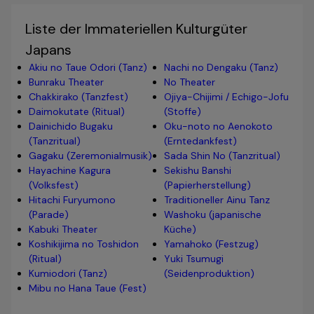
Liste der Immateriellen Kulturgüter
Japans
Akiu no Taue Odori (Tanz)
Nachi no Dengaku (Tanz)
Bunraku Theater
No Theater
Chakkirako (Tanzfest)
Ojiya-Chijimi / Echigo-Jofu
Daimokutate (Ritual)
(Stoffe)
Dainichido Bugaku
Oku-noto no Aenokoto
(Tanzritual)
(Erntedankfest)
Gagaku (Zeremonialmusik)
Sada Shin No (Tanzritual)
Hayachine Kagura
Sekishu Banshi
(Volksfest)
(Papierherstellung)
Hitachi Furyumono
Traditioneller Ainu Tanz
(Parade)
Washoku (japanische
Kabuki Theater
Küche)
Koshikijima no Toshidon
Yamahoko (Festzug)
(Ritual)
Yuki Tsumugi
Kumiodori (Tanz)
(Seidenproduktion)
Mibu no Hana Taue (Fest)