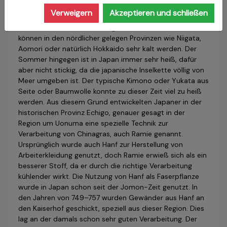
Verweigern
Akzeptieren und schließen
Japan ist ein Land mit mehreren Klimazonen, da es sich
vom 20. bis zum 45. Breitengrad erstreckt. Die Winter
können in den nördlicher gelegen Provinzen wie Niigata,
Aomori oder natürlich Hokkaido sehr kalt werden. Der
Sommer hingegen ist in Japan immer sehr heiß, dafür
aber nicht stickig, da die japanische Inselkette völlig von
Meer umgeben ist. Der typische Kimono oder Yukata aus
Seite oder Baumwolle konnte zu dieser Zeit viel zu heiß
werden. Aus diesem Grund entwickelten Japaner in der
his­torischen Provinz Echigo, genauer gesagt in der
Region um Uonuma eine spezielle Technik zur
Verarbeitung von Chinagras, auch Ramie genannt.
Ursprünglich wurde auch Hanf zur Herstellung von
Arbeiterkleidung genutzt, doch Ramie erwieß sich als ein
besserer Stoff, da er durch die richtige Verarbeitung
kühlender wirkt. Die Nutzung von Hanf als Faserpflanze
wurde in Japan schon seit der Jomon-Zeit genutzt. In
den Jahren von 749–757 wurden Gewänder aus Hanf an
den Kaiserhof geschickt, speziell aus dieser Region. Dies
lag an der damals schon sehr guten Verarbeitung. Der