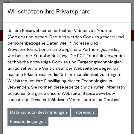
BCT-Touristik
Wir schätzen Ihre Privatsphäre
Menu
Japan Studienreisen
Unsere Reisewebseiten enthalten Videos von Youtube
Japan Reisen über Ostern
(Google) und Vimeo. Dadurch werden Cookies gesetzt und
personenbezogene Daten wie IP-Adresse und
Termine der Japan Reisen
Browserinformationen an Google und Partnern gesendet,
wie bei jeder Youtube Nutzung. Die BCT-Touristik verwendet
technische notwenige Cookies und Targetingtechnologien,
Reisetermine der nächsten 2 Jahre:
um zu sehen, wie Sie sich auf der Webseite bewegen, um
Alle Japan Reisen
|
Ostasien Reisen
|
Japan4Youth Reisen
aus den Erkenntnissen die Nutzerfreundlichkeit zu steigern.
|
Wir bitten um ihre Einwilligung diesen Technologien zu
Termine Ostern
|
Sommerferien
|
Weihnachten & Neujahr
verwenden. Sie können diese jederzeit widerrufen. Alternativ
|
besuchen Sie gerne unsere Webseite
https://www.bct-
Termine Kirschblüte
|
Herbstlauffärbung
|
Matsuri
touristik.at
. Diese enthält keine Videos und keine Cookies.
Festivals
Datenschutz-Bestimmungen
Impressum
Reisebedingungen
Japan Reisen über Ostern