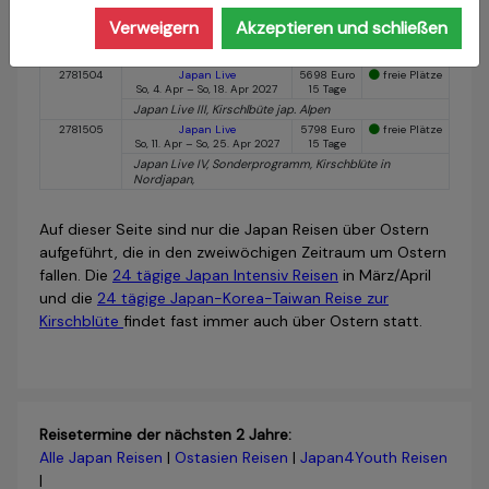
Verweigern
Akzeptieren und schließen
April 2027
ReiseNr.
Reise & Reisedatum
Reisepreis
Status
2781504
Japan Live
5698 Euro
freie Plätze
So, 4. Apr – So, 18. Apr 2027
15 Tage
Japan Live III, Kirschlbüte jap. Alpen
2781505
Japan Live
5798 Euro
freie Plätze
So, 11. Apr – So, 25. Apr 2027
15 Tage
Japan Live IV, Sonderprogramm, Kirschblüte in
Nordjapan,
Auf dieser Seite sind nur die Japan Reisen über Ostern
aufgeführt, die in den zweiwöchigen Zeitraum um Ostern
fallen. Die
24 tägige Japan Intensiv Reisen
in März/April
und die
24 tägige Japan-Korea-Taiwan Reise zur
Kirschblüte
findet fast immer auch über Ostern statt.
Reisetermine der nächsten 2 Jahre:
Alle Japan Reisen
|
Ostasien Reisen
|
Japan4Youth Reisen
|