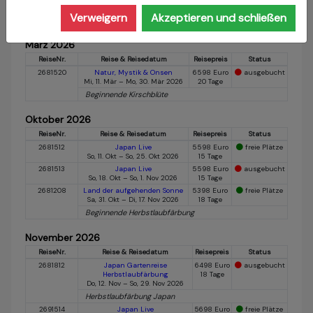
Herbstlaubfärbung (Koyo 紅葉 )
Verweigern
Akzeptieren und schließen
März 2026
ReiseNr.
Reise & Reisedatum
Reisepreis
Status
2681520
Natur, Mystik & Onsen
6598 Euro
ausgebucht
Mi, 11. Mär – Mo, 30. Mär 2026
20 Tage
Beginnende Kirschblüte
Oktober 2026
ReiseNr.
Reise & Reisedatum
Reisepreis
Status
2681512
Japan Live
5598 Euro
freie Plätze
So, 11. Okt – So, 25. Okt 2026
15 Tage
2681513
Japan Live
5598 Euro
ausgebucht
So, 18. Okt – So, 1. Nov 2026
15 Tage
2681208
Land der aufgehenden Sonne
5398 Euro
freie Plätze
Sa, 31. Okt – Di, 17. Nov 2026
18 Tage
Beginnende Herbstlaubfärbung
November 2026
ReiseNr.
Reise & Reisedatum
Reisepreis
Status
2681812
Japan Gartenreise
6498 Euro
ausgebucht
Herbstlaubfärbung
18 Tage
Do, 12. Nov – So, 29. Nov 2026
Herbstlaubfärbung Japan
2691514
Japan Live
5698 Euro
freie Plätze