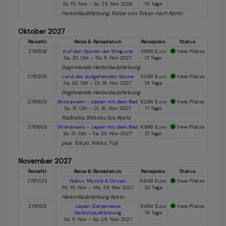
So, 15. Nov – So, 29. Nov 2026
15 Tage
Herbstlaubfärbung, Reise von Tokyo nach Kyoto
Oktober 2027
ReiseNr.
Reise & Reisedatum
Reisepreis
Status
2781108
Auf den Spuren der Shogune
3998 Euro
freie Plätze
Sa, 30. Okt – Do, 11. Nov 2027
13 Tage
Beginnende Herbstlaubfärbung
2781208
Land der aufgehenden Sonne
5398 Euro
freie Plätze
Sa, 30. Okt – Di, 16. Nov 2027
18 Tage
Beginnende Herbstlaubfärbung
2781602
Shimanami - Japan mit dem Rad
6298 Euro
freie Plätze
So, 31. Okt – Di, 16. Nov 2027
17 Tage
Radreise Shikoku bis Kyoto
2781603
Shimanami - Japan mit dem Rad
6998 Euro
freie Plätze
So, 31. Okt – Sa, 20. Nov 2027
21 Tage
plus Tokyo, Nikko, Fuji
November 2027
ReiseNr.
Reise & Reisedatum
Reisepreis
Status
2781523
Natur, Mystik & Onsen
6898 Euro
freie Plätze
Mi, 10. Nov – Mo, 29. Nov 2027
20 Tage
Herbstlaubfärbung Kyoto
2781812
Japan Gartenreise
6498 Euro
freie Plätze
Herbstlaubfärbung
18 Tage
Do, 11. Nov – So, 28. Nov 2027