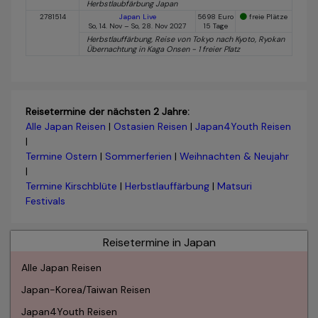
Herbstlaubfärbung Japan
2781514
Japan Live
5698 Euro
freie Plätze
So, 14. Nov – So, 28. Nov 2027
15 Tage
Herbstlauffärbung, Reise von Tokyo nach Kyoto, Ryokan
Übernachtung in Kaga Onsen - 1 freier Platz
Reisetermine der nächsten 2 Jahre:
Alle Japan Reisen
|
Ostasien Reisen
|
Japan4Youth Reisen
|
Termine Ostern
|
Sommerferien
|
Weihnachten & Neujahr
|
Termine Kirschblüte
|
Herbstlauffärbung
|
Matsuri
Festivals
Reisetermine in Japan
Alle Japan Reisen
Japan-Korea/Taiwan Reisen
Japan4Youth Reisen