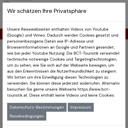
BCT-Touristik
Wir schätzen Ihre Privatsphäre
Menu
Japan Studienreisen
Unsere Reisewebseiten enthalten Videos von Youtube
Japan Reisen zur Herbstlaubfärbung (Koyo 紅葉 )
(Google) und Vimeo. Dadurch werden Cookies gesetzt und
personenbezogene Daten wie IP-Adresse und
Termine der Japan Reisen
Browserinformationen an Google und Partnern gesendet,
wie bei jeder Youtube Nutzung. Die BCT-Touristik verwendet
technische notwenige Cookies und Targetingtechnologien,
Reisetermine der nächsten 2 Jahre:
um zu sehen, wie Sie sich auf der Webseite bewegen, um
Alle Japan Reisen
|
Ostasien Reisen
|
Japan4Youth Reisen
aus den Erkenntnissen die Nutzerfreundlichkeit zu steigern.
|
Wir bitten um ihre Einwilligung diesen Technologien zu
Termine Ostern
|
Sommerferien
|
Weihnachten & Neujahr
verwenden. Sie können diese jederzeit widerrufen. Alternativ
|
besuchen Sie gerne unsere Webseite
https://www.bct-
Termine Kirschblüte
|
Herbstlauffärbung
|
Matsuri
touristik.at
. Diese enthält keine Videos und keine Cookies.
Festivals
Datenschutz-Bestimmungen
Impressum
Reisebedingungen
Japan Reisen zur