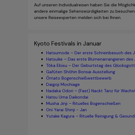
Auf unseren Individualreisen haben Sie die Möglich
andere einmalige Sehenswürdigkeiten zu besuchen.
unsere Reiseexperten melden sich bei Ihnen.
Kyoto Festivals in Januar
Hatsumode – Der erste Schreinbesuch des 
Hatsuike – Das erste Blumenarrangieren des 
Tôka Ebisu – Der Geburtstag des Glücksgott
Gafûten Shôhin Bonsai Ausstellung
Ômato Bogenschießwettbewerb
Daigoji Mochiage
Hadaka Odori – (Fast) Nackt Tanz für Wach
Hatsu Uma Daikondai
Musha Jinji – Rituelles Bogenschießen
Oni Yarai Shinji - Jan
Yutake Kagura – Rituelle Reinigung & Gesund