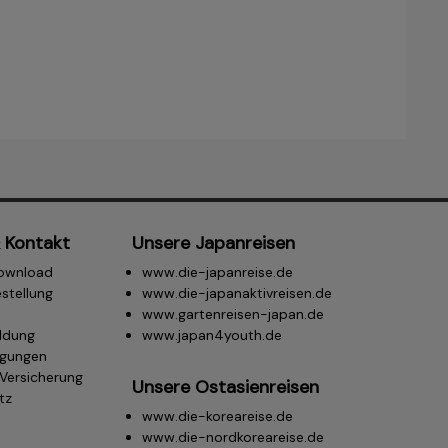
 Kontakt
Unsere Japanreisen
ownload
www.die-japanreise.de
stellung
www.die-japanaktivreisen.de
www.gartenreisen-japan.de
ldung
www.japan4youth.de
ngungen
.Versicherung
Unsere Ostasienreisen
tz
www.die-koreareise.de
m
www.die-nordkoreareise.de