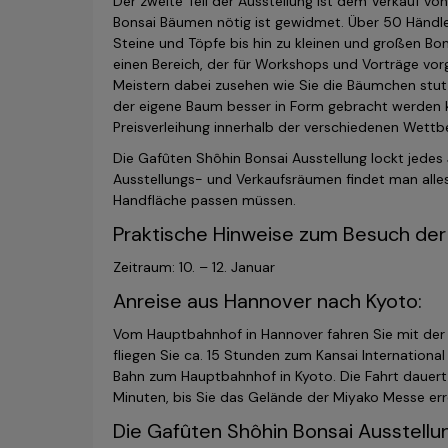
Der zweite Teil der Ausstellung ist dem Verkauf vo
Bonsai Bäumen nötig ist gewidmet. Über 50 Händler 
Steine und Töpfe bis hin zu kleinen und großen Bons
einen Bereich, der für Workshops und Vorträge vor
Meistern dabei zusehen wie Sie die Bäumchen stutz
der eigene Baum besser in Form gebracht werden k
Preisverleihung innerhalb der verschiedenen Wett
Die Gafûten Shôhin Bonsai Ausstellung lockt jedes 
Ausstellungs- und Verkaufsräumen findet man alles
Handfläche passen müssen.
Praktische Hinweise zum Besuch der
Zeitraum: 10. – 12. Januar
Anreise aus Hannover nach Kyoto:
Vom Hauptbahnhof in Hannover fahren Sie mit der
fliegen Sie ca. 15 Stunden zum Kansai Internation
Bahn zum Hauptbahnhof in Kyoto. Die Fahrt dauert 
Minuten, bis Sie das Gelände der Miyako Messe err
Die Gafûten Shôhin Bonsai Ausstellu