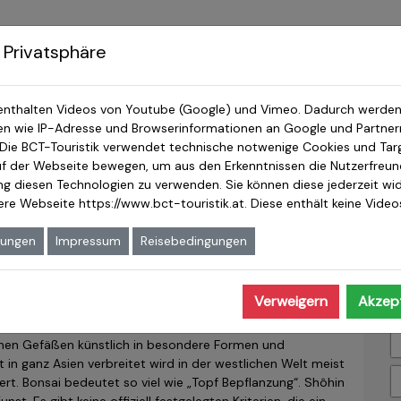
Japanreisen
Japan & Ostasien Reisen
J
 Privatsphäre
enthalten Videos von Youtube (Google) und Vimeo. Dadurch werden
 wie IP-Adresse und Browserinformationen an Google und Partnern
 Die BCT-Touristik verwendet technische notwenige Cookies und Tar
tellung
auf der Webseite bewegen, um aus den Erkenntnissen die Nutzerfreundl
ung diesen Technologien zu verwenden. Sie können diese jederzeit wid
sere Webseite
https://www.bct-touristik.at
. Diese enthält keine Vide
indet jedes Jahr vom 10. bis zum 12. Januar die größte
mungen
Impressum
Reisebedingungen
egorie Shôhin Bonsai statt. Sie wird von der All Japan
ert in mehreren Ausstellungshallen die Vielfalt dieser
Verweigern
Akzept
inen Gefäßen künstlich in besondere Formen und
in ganz Asien verbreitet wird in der westlichen Welt meist
t. Bonsai bedeutet so viel wie „Topf Bepflanzung“. Shôhin