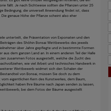
t. Es gibt keine offiziell festgelegten Kriterien, die ein
rie fällt. Je nach Sichtweise sollten die Pflanzen unter 25
e Bedingung, die universell Anwendung findet ist, dass
Die genaue Höhe der Pflanze scheint also eher
Teile unterteilt, die Präsentation von Exponaten und den
en Beiträgen des Shôhin Bonsai Wettbewerbs des jeweils
 Teilnehmer über Jahre gepflegte und in bestimmte Formen
 aus dem ganzen Land an. In einem anderen Teil der Halle
nzen zusammen Fotos ausgestellt, welche die Zucht des
nachvollziehen, wie viel Arbeit und technisches Handwerk in
n weiterer Wettbewerb widmet sich den Schalen der
en Bestandteil von Bonsai, müssen Sie doch zu dem
 vom eigentlichen Kern des Kunstwerkes, dem Baum,
Möglichkeit haben Ihre Bäume nach Japan senden zu lassen,
owettbewerb, bei dem Fotos der Bäume ausgestellt