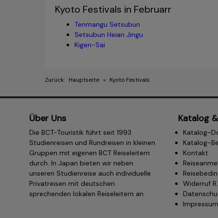
Kyoto Festivals in Februarr
Tenmangu Setsubun
Setsubun Heian Jingu
Kigen-Sai
Zurück:
Hauptseite
»
Kyoto Festivals
Über Uns
Katalog &
Die BCT-Touristik führt seit 1993
Katalog-D
Studienreisen und Rundreisen in kleinen
Katalog-Be
Gruppen mit eigenen BCT Reiseleitern
Kontakt
durch. In Japan bieten wir neben
Reiseanme
unseren Studienreise auch individuelle
Reisebedi
Privatreisen mit deutschen
Widerruf R
sprechenden lokalen Reiseleitern an.
Datenschu
Impressu