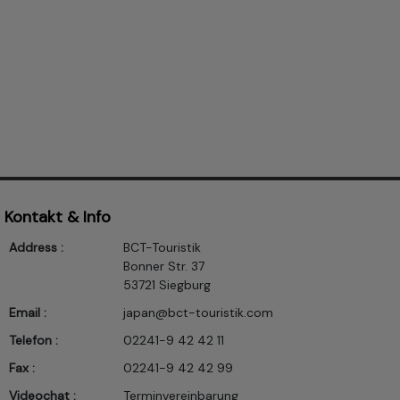
Kontakt & Info
Address :
BCT-Touristik
Bonner Str. 37
53721 Siegburg
Email :
japan@bct-touristik.com
Telefon :
02241-9 42 42 11
Fax :
02241-9 42 42 99
Videochat :
Terminvereinbarung