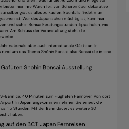
n Zubehör und allem, was für die Aufzucht und Pflege von
bieten hier ihre Waren feil; von Scheren über dekorative
ai selber gibt es alles zu kaufen. Ebenfalls findet man
gesehen ist. Wer des Japanischen mächtig ist, kann hier
en und sich in Bonsai Beratungsstunden Tipps holen, wie
ann. Am Schluss der Veranstaltung steht die
bewerbe.
Jahr nationale aber auch internationale Gäste an. In
 rund um das Thema Shôhin Bonsai, also Bonsai die in eine
 Gafûten Shôhin Bonsai Ausstellung
 S-Bahn ca. 40 Minuten zum Flughafen Hannover. Von dort
al Airport. In Japan angekommen nehmen Sie erneut die
ca. 1,5 Stunden. Mit der Bahn dauert es weitere 30
eicht haben.
ng auf den BCT Japan Fernreisen