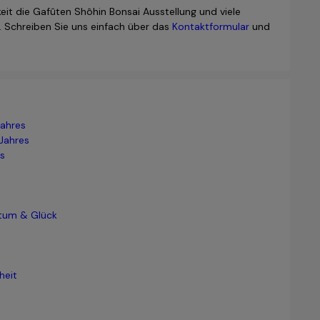
keit die Gafûten Shôhin Bonsai Ausstellung und viele
 Schreiben Sie uns einfach über das
Kontaktformular
und
Jahres
Jahres
s
stum & Glück
heit