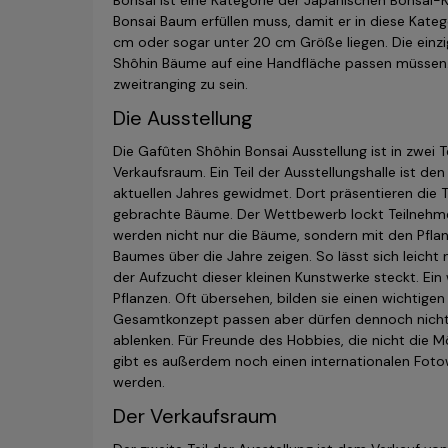
Bonsai ist eine Kategorie der Japanischen Bonsai-Kuns
Bonsai Baum erfüllen muss, damit er in diese Katego
cm oder sogar unter 20 cm Größe liegen. Die einzig
Shôhin Bäume auf eine Handfläche passen müssen. 
zweitranging zu sein.
Die Ausstellung
Die Gafûten Shôhin Bonsai Ausstellung ist in zwei 
Verkaufsraum. Ein Teil der Ausstellungshalle ist d
aktuellen Jahres gewidmet. Dort präsentieren die
gebrachte Bäume. Der Wettbewerb lockt Teilnehmer
werden nicht nur die Bäume, sondern mit den Pfla
Baumes über die Jahre zeigen. So lässt sich leicht 
der Aufzucht dieser kleinen Kunstwerke steckt. Ei
Pflanzen. Oft übersehen, bilden sie einen wichtig
Gesamtkonzept passen aber dürfen dennoch nicht
ablenken. Für Freunde des Hobbies, die nicht die 
gibt es außerdem noch einen internationalen Fot
werden.
Der Verkaufsraum