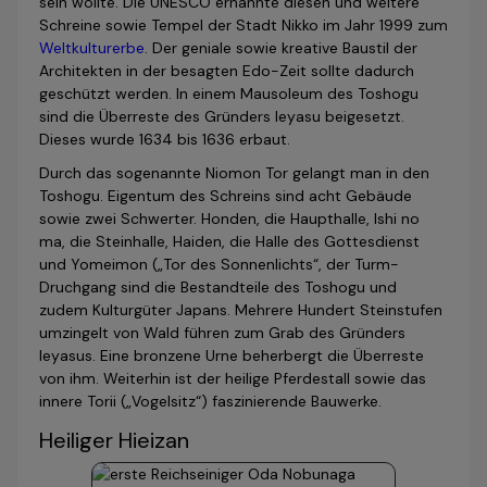
sein wollte. Die UNESCO ernannte diesen und weitere
Schreine sowie Tempel der Stadt Nikko im Jahr 1999 zum
Weltkulturerbe
. Der geniale sowie kreative Baustil der
Architekten in der besagten Edo-Zeit sollte dadurch
geschützt werden. In einem Mausoleum des Toshogu
sind die Überreste des Gründers Ieyasu beigesetzt.
Dieses wurde 1634 bis 1636 erbaut.
Durch das sogenannte Niomon Tor gelangt man in den
Toshogu. Eigentum des Schreins sind acht Gebäude
sowie zwei Schwerter. Honden, die Haupthalle, Ishi no
ma, die Steinhalle, Haiden, die Halle des Gottesdienst
und Yomeimon („Tor des Sonnenlichts“, der Turm-
Druchgang sind die Bestandteile des Toshogu und
zudem Kulturgüter Japans. Mehrere Hundert Steinstufen
umzingelt von Wald führen zum Grab des Gründers
Ieyasus. Eine bronzene Urne beherbergt die Überreste
von ihm. Weiterhin ist der heilige Pferdestall sowie das
innere Torii („Vogelsitz“) faszinierende Bauwerke.
Heiliger Hieizan