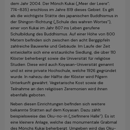
dem Jahr 2004. Der Mönch Kukai („Meer der Leere“;
774–835) erschloss im Jahre 819 dieses Gebiet. Es gilt
als die wichtigste Stätte des japanischen Buddhismus in
der Shingon-Richtung („Schule des wahren Wortes“),
einer von Kukai im Jahr 807 ins Leben gerufene
Schulbildung des Buddhismus. Auf einer Höhe von 800
Metern befinden sich zwischen den acht Berggipfeln
zahlreiche Bauwerke und Gebäude. Im Laufe der Zeit
entwickelte sich eine erstaunliche Siedlung, die über 110
Klöster beherbergt sowie die Universität für religiöse
Studien. Diese wird auch Koyasan-Universität genannt
und ist eine private Hochschule, welche 1926 gegründet
wurde. In nahezu der Hälfte der Klöster wird Pilgern
Unterkunft gewährt. Vegetarische Kost sowie die
Teilnahme an den religiösen Zeremonien wird ihnen
ebenfalls geboten.
Neben diesen Einrichtungen befinden sich weitere
bekannte Stätten auf dem Koyasan. Dazu zählt
beispielsweise das Oku-no-in („tiefinnere Halle“). Es ist
eine kleinere Anlage, welche das monumentale Grabmal
des Mönchs Kukai beherbergt. Umgeben wird das Oku-