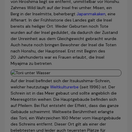
von Hiroshima liegt sie entfernt, unmittelbar vor Honshu.
Zahmes Wild läuft auf der Insel frei umher. Misen, ein
Berg in der Inselmitte, beherbergt
Japanmakaken
, eine
Affenart. In der Frühhistorie des Landes galt die Insel
bereits als heiliger Ort. Weder Geburten noch Tote
wurden auf der Insel geduldet, da dadurch der Zustand
der Unreinheit aus dem Gleichgewicht gebracht wurde.
Auch heute noch bringen Bewohner der Insel die Toten
nach Honshu, der Hauptinsel. Erst mit Beginn des
20. Jahr­hunderts war es Frauen erlaubt, die Insel
Miyajima zu betreten.
Auf der Insel befindet sich der Itsukushima-Schrein,
welcher heutzutage
Weltkulturerbe
(seit 1996) ist. Der
Schrein ist in das Meer gebaut und sollte angeblich die
Meeresgöttin weihen. Die Hauptgebäude befinden sich
auf Pfeilern. Bei Flut entsteht der Effekt, dass das ganze
Gebäude schwimmt. Weltweite Berühmtheit erlangte
das Torii, ein Wahrzeichen 160 Meter vom Hauptgebäude
des Schreins entfernt. Dieser Ort gilt als einer der
beliebtesten und leider auch teuersten Plätze für