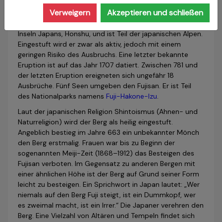
Der Fujisan, kurz Fuji, im deutschen Sprachgebrauch auch
Verweigern
Akzeptieren und schließen
Fujiyama, ist ein 3776 Meter hoher Vulkan und damit der
höchste Berg Japans. Er befindet sich auf der größten
Inseln Japans, Honshu, und ist Teil der japanischen Alpen.
Eingestuft wird er zwar als aktiv, jedoch mit einem
geringen Risiko des Ausbruchs. Eine letzter bekannte
Eruption ist auf das Jahr 1707 datiert. Zwischen 781 und
der letzten Eruption ereigneten sich ungefähr 18
Ausbrüche. Fünf Seen umgeben den Fujisan. Er ist Teil
des Nationalparks namens
Fuji-Hakone-Izu
.
Laut der japanischen Religion Shintoismus (Ahnen- und
Naturreligion) wird der Berg als heilig eingestuft.
Angeblich bestieg im Jahre 663 ein unbekannter Mönch
den Berg erstmalig. Frauen war bis zu Beginn der
sogenannten Meiji-Zeit (1868–1912) das Besteigen des
Fujisan verboten. Im Gegensatz zu anderen Bergen mit
einer ähnlichen Höhe ist der Berg auf Grund seiner Form
leicht zu besteigen. Ein Sprichwort in Japan lautet: „Wer
niemals auf den Berg Fuji steigt, ist ein Dummkopf, wer
es zweimal macht, ist ein Irrer.“ Die Japaner verehren den
Berg. Eine Vielzahl von Altären und Tempeln findet sich