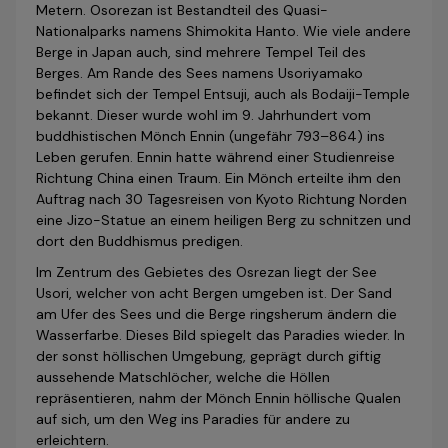
Metern. Osorezan ist Bestandteil des Quasi-
Nationalparks namens Shimokita Hanto. Wie viele andere
Berge in Japan auch, sind mehrere Tempel Teil des
Berges. Am Rande des Sees namens Usoriyamako
befindet sich der Tempel Entsuji, auch als Bodaiji-Temple
bekannt. Dieser wurde wohl im 9. Jahr­hundert vom
buddhistischen Mönch Ennin (ungefähr 793–864) ins
Leben gerufen. Ennin hatte während einer Studienreise
Richtung China einen Traum. Ein Mönch erteilte ihm den
Auftrag nach 30 Tagesreisen von Kyoto Richtung Norden
eine Jizo-Statue an einem heiligen Berg zu schnitzen und
dort den Buddhismus predigen.
Im Zentrum des Gebietes des Osrezan liegt der See
Usori, welcher von acht Bergen umgeben ist. Der Sand
am Ufer des Sees und die Berge ringsherum ändern die
Wasserfarbe. Dieses Bild spiegelt das Paradies wieder. In
der sonst höllischen Umgebung, geprägt durch giftig
aussehende Matschlöcher, welche die Höllen
repräsentieren, nahm der Mönch Ennin höllische Qualen
auf sich, um den Weg ins Paradies für andere zu
erleichtern.