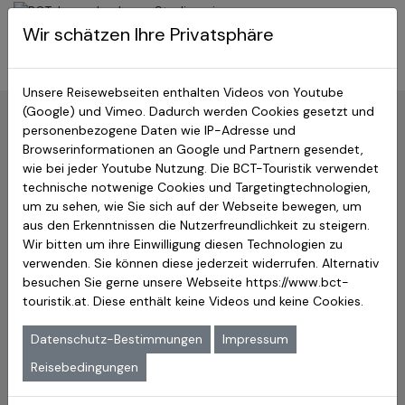
BCT-Touristik
Wir schätzen Ihre Privatsphäre
Menu
Japan Studienreisen
Unsere Reisewebseiten enthalten Videos von Youtube
(Google) und Vimeo. Dadurch werden Cookies gesetzt und
Top 10 japanischer Heiligtümer
personenbezogene Daten wie IP-Adresse und
Browserinformationen an Google und Partnern gesendet,
wie bei jeder Youtube Nutzung. Die BCT-Touristik verwendet
Wie in vielen anderen Kulturen auch, sind verschiedenste
technische notwenige Cookies und Targetingtechnologien,
religiöse Heiligtümer in Japan vorhanden. Ein Heiligtum
um zu sehen, wie Sie sich auf der Webseite bewegen, um
kann entweder ein bestimmter Ort oder ein Gebäude
aus den Erkenntnissen die Nutzerfreundlichkeit zu steigern.
sein, welches eine zentrale Bedeutung innerhalb einer
Wir bitten um ihre Einwilligung diesen Technologien zu
Religion einnimmt. Viele Religionen wertschätzen ihre
verwenden. Sie können diese jederzeit widerrufen. Alternativ
Heiligtümer und verehren diese. Die heiligen Stätten
besuchen Sie gerne unsere Webseite
werden in der Regel besucht beziehungsweise geschützt,
https://www.bct-
touristik.at
um der Nachwelt erhalten zu bleiben. Heiliges Japan
. Diese enthält keine Videos und keine Cookies.
beherbergt eine Vielzahl derartiger Heiligtümer.
Datenschutz-Bestimmungen
Impressum
Heiliger Fujisan
Reisebedingungen