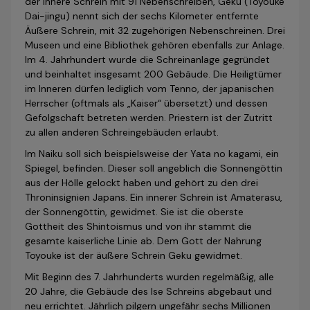
der Innere Schrein mit 91 Nebenschreiben, Geku (Toyouke
Dai-jingu) nennt sich der sechs Kilometer entfernte
Äußere Schrein, mit 32 zugehörigen Nebenschreinen. Drei
Museen und eine Bibliothek gehören ebenfalls zur Anlage.
Im 4. Jahr­hundert wurde die Schreinanlage gegründet
und beinhaltet insgesamt 200 Gebäude. Die Heiligtümer
im Inneren dürfen lediglich vom Tenno, der japanischen
Herrscher (oftmals als „Kaiser“ übersetzt) und dessen
Gefolgschaft betreten werden. Priestern ist der Zutritt
zu allen anderen Schreingebäuden erlaubt.
Im Naiku soll sich beispielsweise der Yata no kagami, ein
Spiegel, befinden. Dieser soll angeblich die Sonnengöttin
aus der Hölle gelockt haben und gehört zu den drei
Throninsignien Japans. Ein innerer Schrein ist Amaterasu,
der Sonnengöttin, gewidmet. Sie ist die oberste
Gottheit des Shintoismus und von ihr stammt die
gesamte kaiserliche Linie ab. Dem Gott der Nahrung
Toyouke ist der äußere Schrein Geku gewidmet.
Mit Beginn des 7. Jahr­hunderts wurden regelmäßig, alle
20 Jahre, die Gebäude des Ise Schreins abgebaut und
neu errichtet. Jährlich pilgern ungefähr sechs Millionen