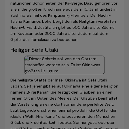
natürlichen Schönheiten der Kii-Berge. Dazu gehören vor
allem die großen Kirschhaine aus dem 10. Jahr­hundert in
Yoshino als Teil des Kimpusen-ji-Tempels. Der Nachi-
Taisha Kumanos beherbergt den als Heiligtum verehrten
Nachi-Urwald. Zusätzlich gibt es 500 Jahre alte Bäume
am Koyasan oder 3000 Jahre alter Zedern auf dem
Gipfel des Tamakisan zu bestaunen.
Heiliger Sefa Utaki
Die heiligste Stätte der Insel Okinawa ist Sefa Utaki
Japan. Seit jeher gibt es auf Okinawa eine eigene Religion
namens „Nirai Kanai“. Sie festigt den Glauben an einen
fernen Ort im Osten des Meeres. Der Glauben beinhaltet
die Vorstellung an eine dort vorhandene perfekte Welt.
Laut Legende erscheinen einmal pro Jahr die Götter der
idealen Welt „Nirai Kanai“ und bescheren den Menschen
Glück und Fruchtbarkeit. Tedako, Sonnengott, oberster
aller Götter schickte Amamikiyo, die Schöpfergöttin, und