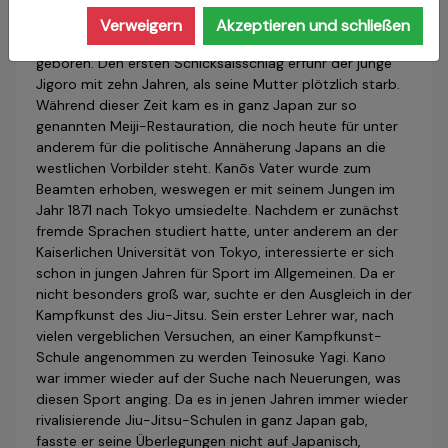
verdiente. Am 28. Oktober 1860 wurde der Sohn der
Familie Kanō Jigorō in einer kleinen Ortschaft, rund zehn
Verweigern
Akzeptieren und schließen
Kilometer nordöstlich der japanischen Stadt Kobe
geboren. Den ersten Schicksalsschlag erfuhr der junge
Jigoro mit zehn Jahren, als seine Mutter plötzlich starb.
Während dieser Zeit kam es in ganz Japan zur so
genannten Meiji-Restauration, die noch heute für unter
anderem für die politische Annäherung Japans an die
westlichen Vorbilder steht. Kanōs Vater wurde zum
Beamten erhoben, weswegen er mit seinem Jungen im
Jahr 1871 nach Tokyo umsiedelte. Nachdem er zu­nächst
fremde Sprachen studiert hatte, unter anderem an der
Kaiserlichen Universität von Tokyo, interessierte er sich
schon in jungen Jahren für Sport im Allgemeinen. Da er
nicht besonders groß war, suchte er den Ausgleich in der
Kampfkunst des Jiu-Jitsu. Sein erster Lehrer war, nach
vielen vergeblichen Versuchen, an einer Kampfkunst-
Schule angenommen zu werden Teinosuke Yagi. Kano
war immer wieder auf der Suche nach Neuerungen, was
diesen Sport anging. Da es in jenen Jahren immer wieder
rivalisierende Jiu-Jitsu-Schulen in ganz Japan gab,
fasste er seine Überlegungen nicht auf Japanisch,