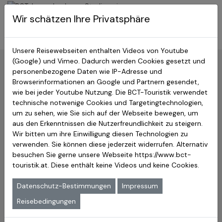
BCT-Touristik
Wir schätzen Ihre Privatsphäre
Menu
Japan Studienreisen
Unsere Reisewebseiten enthalten Videos von Youtube
(Google) und Vimeo. Dadurch werden Cookies gesetzt und
Zurück:
Hauptseite
»
Berühmte Japaner
»
Sportler
personenbezogene Daten wie IP-Adresse und
Browserinformationen an Google und Partnern gesendet,
Jigoro Kano – Der Gründer des
wie bei jeder Youtube Nutzung. Die BCT-Touristik verwendet
Judo, dessen Vision und
technische notwenige Cookies und Targetingtechnologien,
um zu sehen, wie Sie sich auf der Webseite bewegen, um
Philosophie die weltweite
aus den Erkenntnissen die Nutzerfreundlichkeit zu steigern.
Wir bitten um ihre Einwilligung diesen Technologien zu
Verbreitung dieser Kampfkunst
verwenden. Sie können diese jederzeit widerrufen. Alternativ
maßgeblich beeinflussten
besuchen Sie gerne unsere Webseite
https://www.bct-
touristik.at
. Diese enthält keine Videos und keine Cookies.
Begründer des Judo
Datenschutz-Bestimmungen
Impressum
Kano war der Sohn eines wohlhabenden Bauern, der
Reisebedingungen
unter anderem mit dem Vertrieb von traditionellen
japanischen Reis­schnaps den Unterhalt für seine Familie