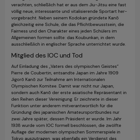
verachten, schließlich hat er aus dem Jiu-Jitsu eine fast
völlig neue, interessante und vitalisierende Sportart her­
vor­ge­bracht. Neben seinem Kodokan gründete Kanō
gleichzeitig eine Schule, die das Pflichtbewusstsein, die
Fairness und den Charakter eines jeden Schülers im
Allgemeinen formen sollte: das Koubunkan, in dem
ausschließlich in englischer Sprache unterrichtet wurde.
Mitglied des IOC und Tod
Auf Einladung des „Vaters des olympischen Geistes“
Pierre de Coubertin, entsandte Japan im Jahre 1909
Jigorō Kanō zur Teil­nah­me am Internationalen
Olympischen Komitee. Damit war nicht nur Japan,
sondern auch Kanō der erste asiatische Re­prä­sen­tant in
den Reihen dieser Vereinigung. Er zeichnete in dieser
Funktion unter anderem mitverantwortlich für die
Gründung des japanischen Amateursportbundes nur
zwei Jahre später, dessen Präsident er wurde. Im Jahr
1938 wurde vom IOC formell be­schlossen, die zwölfte
Auflage der modernen olympischen Sommerspiele in
Tokyo auszutragen, was ebenfalls ein Verdienst des