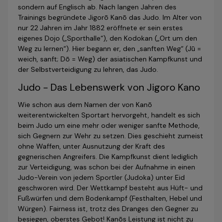
sondern auf Englisch ab. Nach langen Jahren des
Trainings begründete Jigorō Kanō das Judo. Im Alter von
nur 22 Jahren im Jahr 1882 eröffnete er sein erstes
eigenes Dojo („Sporthalle“), den Kodokan („Ort um den
Weg zu lernen“). Hier begann er, den „sanften Weg“ (Jū =
weich, sanft; Dō = Weg) der asiatischen Kampfkunst und
der Selbstverteidigung zu lehren, das Judo.
Judo - Das Lebenswerk von Jigoro Kano
Wie schon aus dem Namen der von Kanō
weiterentwickelten Sportart hervorgeht, handelt es sich
beim Judo um eine mehr oder weniger sanfte Methode,
sich Gegnern zur Wehr zu setzen. Dies geschieht zumeist
ohne Waffen, unter Ausnutzung der Kraft des
gegnerischen Angreifers. Die Kampfkunst dient lediglich
zur Verteidigung, was schon bei der Aufnahme in einen
Judo-Verein von jedem Sportler (Judoka) unter Eid
geschworen wird. Der Wettkampf besteht aus Hüft- und
Fußwürfen und dem Bodenkampf (Festhalten, Hebel und
Würgen). Fairness ist, trotz des Dranges den Gegner zu
besiegen, oberstes Gebot! Kanōs Leistung ist nicht zu