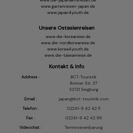
www.die-japanaktivreisen.de
www.gartenreisen-japan.de
www.japan4youth.de
Unsere Ostasienreisen
www.die-koreareise.de
www.die-nordkoreareise.de
www.korea4youth.de
www.die-taiwanreise.de
Kontakt & Info
Address :
BCT-Touristik
Bonner Str. 37
53721 Siegburg
Email :
japan@bct-touristik.com
Telefon :
02241-9 42 42 11
Fax :
02241-9 42 42 99
Videochat :
Terminvereinbarung