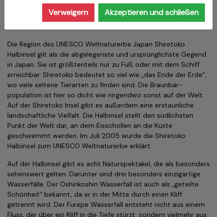
Nationalpark Shiretoko
. Im Zentrum der Landzunge befin­det
Verweigern
Akzeptieren und schließen
sich eine Vulkankette, wobei der höchste Berg 1660 Meter hoch
ist.
Die Region des UNESCO Weltnaturerbe Japan Shiretoko
Halbinsel gilt als die abgelegenste und ursprünglichste Gegend
in Japan. Sie ist größtenteils nur zu Fuß oder mit dem Schiff
erreichbar. Shiretoko bedeutet so viel wie „das Ende der Erde“,
wo viele seltene Tierarten zu finden sind. Die Braun­bär­
population ist hier so dicht wie nirgendwo sonst auf der Welt.
Auf der Shiretoko Insel gibt es außerdem eine erstaunliche
landschaftliche Vielfalt. Die Halbinsel stellt den südlichsten
Punkt der Welt dar, an dem Eisschollen an die Küste
geschwemmt werden. Im Juli 2005 wurde die Shiretoko
Halbinsel zum UNESCO Weltnaturerbe erklärt.
Auf der Halbinsel gibt es acht Naturspektakel, die als besonders
sehenswert gelten. Darunter sind drei besonders einzigartige
Wasserfälle. Der Oshinkoshin Wasserfall ist auch als „geteilte
Schönheit“ bekannt, da er in der Mitte durch einen Kliff
getrennt wird. Der Furepe Wasserfall entsteht nicht aus einem
Fluss, der über ein Kliff in die Tiefe stürzt, sondern vielmehr aus