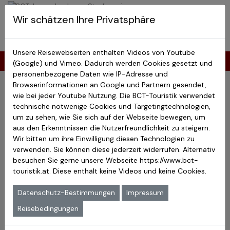
BCT-Touristik
Wir schätzen Ihre Privatsphäre
Menu
Japan Studienreisen
Unsere Reisewebseiten enthalten Videos von Youtube
Shiretoko
(Google) und Vimeo. Dadurch werden Cookies gesetzt und
personenbezogene Daten wie IP-Adresse und
Shiretoko
Browserinformationen an Google und Partnern gesendet,
Japans Weltkulturerbe
wie bei jeder Youtube Nutzung. Die BCT-Touristik verwendet
Japans Weltnaturerbe
technische notwenige Cookies und Targetingtechnologien,
Erleben Sie Shiretoko – Ein
um zu sehen, wie Sie sich auf der Webseite bewegen, um
aus den Erkenntnissen die Nutzerfreundlichkeit zu steigern.
UNESCO Weltnaturerbe und eines
Wir bitten um ihre Einwilligung diesen Technologien zu
der letzten unberührten
verwenden. Sie können diese jederzeit widerrufen. Alternativ
besuchen Sie gerne unsere Webseite
https://www.bct-
Naturparadiese Japans
touristik.at
. Diese enthält keine Videos und keine Cookies.
Datenschutz-Bestimmungen
Impressum
Die Shiretoko Halbinsel liegt im äußersten Osten der
Reisebedingungen
nördlichsten Insel Ja­pans, Hakkaido. Sie ragt in das
Ochotskische Meer und der größte Teil der Insel bildet den