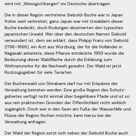
wird mit „Weissgottbergen“ ins Deutsche übertragen.
Die in dieser Region vertretene Siebold-Buche war in Japan
früher weit ver­brei­tet, ganz Japan war mit Urwäldern dieser
Buche bedeckt, doch Ro­dung­en dezimierten den typischen
japanischen Urwald. Wer über den deutschen Namen Siebold
verwundert ist, dem sei erklärt, dass Philipp Franz von Siebold
(1796–1866), ein Arzt aus Würzburg, der für die Holländer in
Nagasaki arbei­te­te, diese Pflanze entdeckte. 1993 wurde die
Bedeutung dieser Waldfläche durch die Erklärung zum
Weltnaturerbe für die Nachwelt gewahrt. Der Wald ist jetzt
Rückzugsgebiet für viele Tierarten.
Der Buchenwald von Shirakami darf nur mit Erlaubnis der
Verwaltung betreten werden. Eine große Region des Schutz­
gebietes verfügt nicht einmal über begehbare Pfade und ist so
aus rein praktischen Gründen der Öffentlichkeit nicht wirklich
zugänglich. Doch wer in den Seen am Fuße der Wasserfälle und
Flüsse der Region fischen möchte, kann hierzu bei der
Verwaltung anfragen.
Der Wald der Region setzt sich neben der Siebold Buche auch