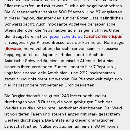
Pflanzen werfen und mit etwas Glück auch Vögel beobachten.
Die Wissenschaftler zählten 500 Pflanzen- und 87 Vogelarten
in dieser Region, darunter den auf der Roten Liste befindlichen
Schwarz­specht. Auch imposante Vögel wie der japanische
Steinadler oder der Nepalhaubenadler zeigen sich hier. Unter
den Säugetieren ist der
japanische Serau
(
Capricornis crispus
),
ein ziegenartiger Pflanzenfresser aus der Familie der Horn­träger
(
Bovidae
) hervorzuheben, der sich hier von seiner exzessiven
Bejagung durch die Japaner erholen konnte. Auch der
Asiatische Schwarzbär, eine japanische Affenart, lebt hier
sicher in ihren Verbänden. Zudem konnten hier 7 Reptilien-,
ungefähr ebenso viele Amphibien- und 2212 Insektenarten
gezählt und dokumentiert werden. Die Pflan­zen­welt zeigt sich
hier insbesondere mit seltenen Orchideenarten.
Die Berglandschaft steigt bis 1243 Meter hoch und ist
durchzogen von 15 Flüssen, die vom gebirgigen Dach des
Waldes aus die unberührte Landschaft durchziehen. Der Wald
ist von tiefen Tälern und steilen Hängen mit stark gezacktem
Gestein durchzogen. Die Entstehung dieser dramatischen
Landschaft ist auf Vulkaneruptionen auf einem 90 Millionen