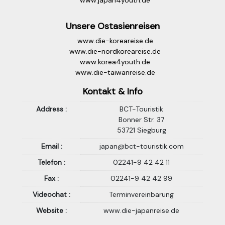
www.japan4youth.de
Unsere Ostasienreisen
www.die-koreareise.de
www.die-nordkoreareise.de
www.korea4youth.de
www.die-taiwanreise.de
Kontakt & Info
Address :
BCT-Touristik
Bonner Str. 37
53721 Siegburg
Email :
japan@bct-touristik.com
Telefon :
02241-9 42 42 11
Fax :
02241-9 42 42 99
Videochat :
Terminvereinbarung
Website :
www.die-japanreise.de