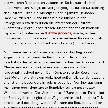
aus weiteren Buchenarten zusammen. So ist auch die Kerb-
Buche vertreten. Sie gilt als völlig ungeeignet für die Kultivierung
des Shiitake Pilzes, ein wichtiges Nahrungs­mittel in Japan.
Daher wurden die Buche nicht wie die Buchen in den
umliegenden Wäldern durch die Interessen der Shiitake-
Züchter okkupiert. Neben diesen Buchen findet sich noch die
Japanische Hopfenbuche (
Ostrya japonica
, Asada) in dem
Buchenwald von Shirakami. Unter den anderen Baumarten tritt
noch der Japanische Kuchenbaum (Katsura) in Erscheinung.
Auch wenn die Begehbarkeit der ge­schützten Region sehr
eingeschränkt ist, kann der Besucher auf den an das
geschützte Teilgebiet angrenzenden Flächen die Schönheit und
Charakteristika der weitgehend naturbelassenen Berg­
landschaft nachvollziehen. Der höchste Berg der Region, der
1232 Meter hohe Shirakamidake liegt außerhalb der Schutzzone
und ist ohne besondere Erlaubnis begehbar. Von hier aus kann
man einen beeindruckenden Rundblick auf die geschützte
Waldregion werfen. Die „Anmonnotaki“ (Schattentor-Fälle) sind
im Schutzgebiet, es gibt aber Wege dorthin, sie können zu Fuß
erreicht und besichtigt werden. So kann der Besucher von hier
aus auch einen Blick auf die vielen sich hier frei entfaltenden