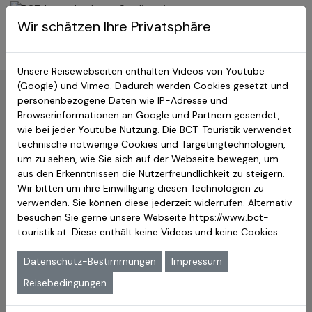
BCT-Touristik
Wir schätzen Ihre Privatsphäre
Menu
Japan Studienreisen
Unsere Reisewebseiten enthalten Videos von Youtube
(Google) und Vimeo. Dadurch werden Cookies gesetzt und
Zurück:
Hauptseite
»
Reiseberichte
personenbezogene Daten wie IP-Adresse und
Browserinformationen an Google und Partnern gesendet,
Japan 2014
wie bei jeder Youtube Nutzung. Die BCT-Touristik verwendet
Lesen Sie unseren Reisebericht
technische notwenige Cookies und Targetingtechnologien,
um zu sehen, wie Sie sich auf der Webseite bewegen, um
Fuji Live im August 2014 –
aus den Erkenntnissen die Nutzerfreundlichkeit zu steigern.
Wir bitten um ihre Einwilligung diesen Technologien zu
Reisebericht mit einzigartigen
verwenden. Sie können diese jederzeit widerrufen. Alternativ
Eindrücken von Japans
besuchen Sie gerne unsere Webseite
https://www.bct-
touristik.at
. Diese enthält keine Videos und keine Cookies.
berühmtestem Berg
Datenschutz-Bestimmungen
Impressum
Tag 1
Auf und davon
So, 3. Aug. 2014
Reisebedingungen