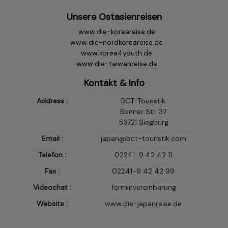
Unsere Ostasienreisen
www.die-koreareise.de
www.die-nordkoreareise.de
www.korea4youth.de
www.die-taiwanreise.de
Kontakt & Info
Address :
BCT-Touristik
Bonner Str. 37
53721 Siegburg
Email :
japan@bct-touristik.com
Telefon :
02241-9 42 42 11
Fax :
02241-9 42 42 99
Videochat :
Terminvereinbarung
Website :
www.die-japanreise.de