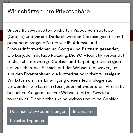
BCT-Touristik
Wir schätzen Ihre Privatsphäre
Menu
Japan Studienreisen
Unsere Reisewebseiten enthalten Videos von Youtube
Error 403
(Google) und Vimeo. Dadurch werden Cookies gesetzt und
personenbezogene Daten wie IP-Adresse und
Browserinformationen an Google und Partnern gesendet,
Seite nicht gefunden
wie bei jeder Youtube Nutzung. Die BCT-Touristik verwendet
technische notwenige Cookies und Targetingtechnologien,
Die Seite, die Sie versucht haben aufzurufen, existiert
um zu sehen, wie Sie sich auf der Webseite bewegen, um
nicht.
aus den Erkenntnissen die Nutzerfreundlichkeit zu steigern.
Vermutlich hat es sie auch nie gegeben.
Wir bitten um ihre Einwilligung diesen Technologien zu
verwenden. Sie können diese jederzeit widerrufen. Alternativ
Sollten Sie einem Link hierher gefolgt sein, so ist dieser
besuchen Sie gerne unsere Webseite
https://www.bct-
vermutlich fehlerhaft und Sie sollten denjenigen darüber
touristik.at
. Diese enthält keine Videos und keine Cookies.
informieren, der für den Link verantwortlich ist.
Über das Menü an der Seite gelangen Sie zu unseren
Datenschutz-Bestimmungen
Impressum
aktuellen Reisen.
Reisebedingungen
Kataloge zu unseren Reisen können Sie hier
herunterlagen.