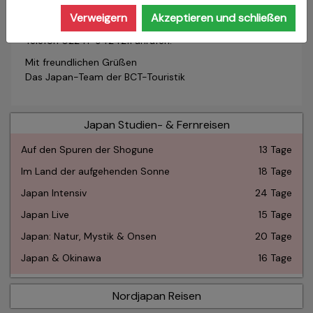
Für Fragen und Beratung zu unseren Reisen können Sie
Verweigern
Akzeptieren und schließen
uns auch gerne unter
Telefon 02241-9424211 anrufen.
Mit freundlichen Grüßen
Das Japan-Team der BCT-Touristik
Japan Studien- & Fernreisen
Auf den Spuren der Shogune
13 Tage
Im Land der aufgehenden Sonne
18 Tage
Japan Intensiv
24 Tage
Japan Live
15 Tage
Japan: Natur, Mystik & Onsen
20 Tage
Japan & Okinawa
16 Tage
Nordjapan Reisen